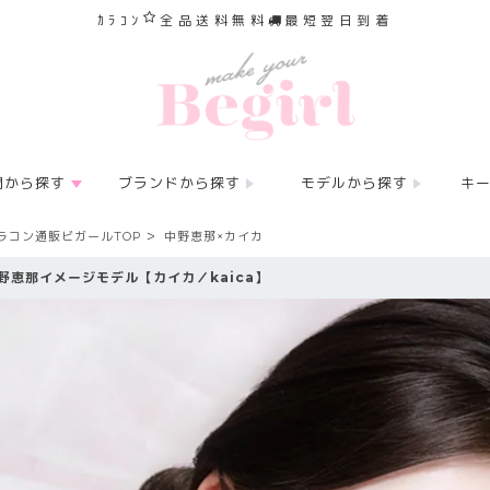
ｶﾗｺﾝ
全品送料無料
最短翌日到着
間から探す
ブランドから探す
モデルから探す
キ
ラコン通販ビガールTOP
中野恵那×カイカ
野恵那イメージモデル【カイカ／kaica】