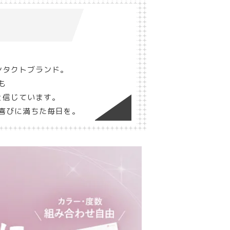
ンタクトブランド。
も
と信じています。
と喜びに満ちた毎日を。