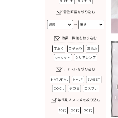
8.8mm
8.9mm
着色直径を絞り込む
〜
特徴・機能を絞り込む
度あり
フチあり
高含水
UVカット
クリアレンズ
テイストを絞り込む
NATURAL
HALF
SWEET
COOL
デカ目
コスプレ
年代別オススメを絞り込む
10代
20代
30代