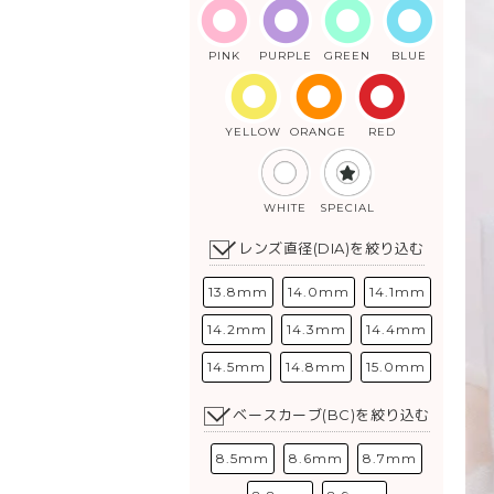
PINK
PURPLE
GREEN
BLUE
YELLOW
ORANGE
RED
WHITE
SPECIAL
レンズ直径(DIA)を絞り込む
13.8mm
14.0mm
14.1mm
14.2mm
14.3mm
14.4mm
14.5mm
14.8mm
15.0mm
ベースカーブ(BC)を絞り込む
8.5mm
8.6mm
8.7mm