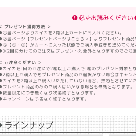
必ずお読みください
＜ プレゼント獲得方法 ＞
●
①当ページよりカイカを2箱以上カートにお入れください。
●
②当ページ【プレゼントページはこちら＞】よりプレゼント商品
●
③【①・②】がカートに入った状態でご購入手続きを進めてくだ
●
※2回に分けてのご注文はプレゼント対象外となりますのでご注
＜ ご注意ください ＞
●
カイカを1回のご注文で2箱以上ご購入で1箱のプレゼント対象と
●
2箱以上ご購入でもプレゼント商品のご選択がない場合はキャン
●
カイカを2箱以上ご購入いただけていない場合、無効とさせてい
●
プレゼント商品のみのご購入はいかなる場合も無効となります。
●
数量限定につき無くなり次第終了となります。
●
キャンペーンは予告なく終了となります。