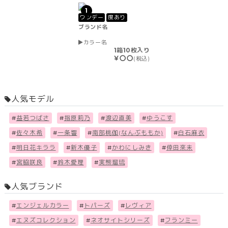
1
ワンデー
度あり
ブランド名
カラー名
1箱10枚入り
￥〇〇
(税込)
人気モデル
#
益若つばさ
#
指原莉乃
#
渡辺直美
#
ゆうこす
#
佐々木希
#
一条響
#
南部桃伽(なんぶももか)
#
白石麻衣
#
明日花キララ
#
新木優子
#
かわにしみき
#
倖田來未
#
宮脇咲良
#
鈴木愛理
#
実熊瑠琉
人気ブランド
#
エンジェルカラー
#
トパーズ
#
レヴィア
#
エヌズコレクション
#
ネオサイトシリーズ
#
フランミー