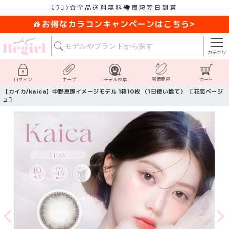
ｶﾗｺﾝ
全品送料無料
最短翌日到着
お得なカラコンキャンペーンはこちら>
カテゴリ
新着商品
ログイン
キープ
モデル検索
カート
【カイカ/kaica】中野恵那イメージモデル 1箱10枚 （1日使い捨て） ［花恋ベージ
ュ］