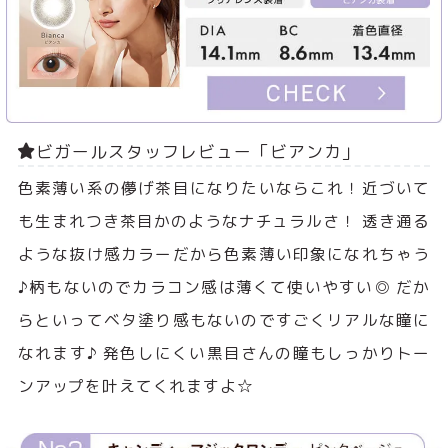
ビガールスタッフレビュー「ビアンカ」
色素薄い系の儚げ茶目になりたいならこれ！近づいて
も生まれつき茶目かのようなナチュラルさ！ 透き通る
ような抜け感カラーだから色素薄い印象になれちゃう
♪柄もないのでカラコン感は薄くて使いやすい◎ だか
らといってベタ塗り感もないのですごくリアルな瞳に
なれます♪ 発色しにくい黒目さんの瞳もしっかりトー
ンアップを叶えてくれますよ☆