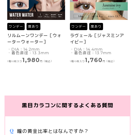
ワンデー
度あり
ワンデー
度あり
リルムーンワンデー［ウォ
ラヴェール［ジャスミンア
ーターウォーター］
イビー］
・DIA：14.2mm
・DIA：14.4mm
・着色直径：13.3mm
・着色直径：13.7mm
1,980
1,760
1箱10枚入り
円（税込）
1箱10枚入り
円（税込）
黒目カラコンに関するよくある質問
瞳の黄金比率とはなんですか？