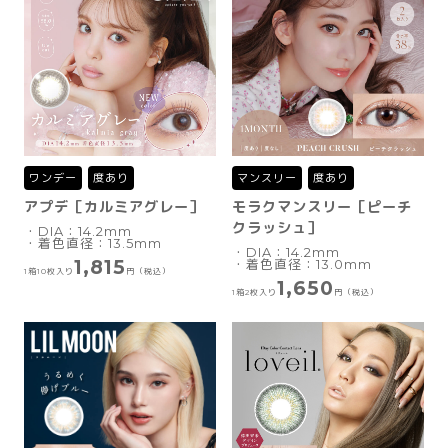
ワンデー
度あり
マンスリー
度あり
アプデ［カルミアグレー］
モラクマンスリー［ピーチ
クラッシュ］
・DIA：14.2mm
・着色直径：13.5mm
・DIA：14.2mm
1,815
・着色直径：13.0mm
1箱10枚入り
円（税込）
1,650
1箱2枚入り
円（税込）