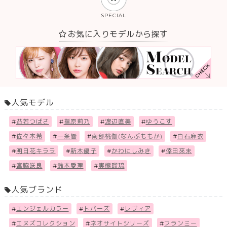
SPECIAL
お気に入りモデルから探す
人気モデル
#
益若つばさ
#
指原莉乃
#
渡辺直美
#
ゆうこす
#
佐々木希
#
一条響
#
南部桃伽(なんぶももか)
#
白石麻衣
#
明日花キララ
#
新木優子
#
かわにしみき
#
倖田來未
#
宮脇咲良
#
鈴木愛理
#
実熊瑠琉
人気ブランド
#
エンジェルカラー
#
トパーズ
#
レヴィア
#
エヌズコレクション
#
ネオサイトシリーズ
#
フランミー