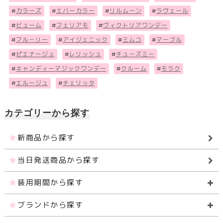
#
カラーズ
#
エバーカラー
#
リルムーン
#
ラヴェール
#
ビューム
#
フェリアモ
#
ヴィクトリアワンデー
#
フル－リー
#
アイジェニック
#
ミムコ
#
マーブル
#
ピエナージュ
#
レリッシュ
#
チューズミー
#
キャンディーマジックワンデー
#
クルーム
#
モラク
#
エルージュ
#
チェリッタ
カテゴリーから探す
新商品から探す
当日発送商品から探す
装用期間から探す
ブランドから探す