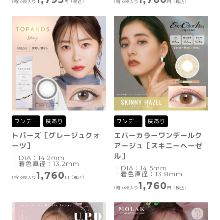
1箱10枚入り
円（税込）
1箱10枚入り
円（税込）
ワンデー
度あり
ワンデー
度あり
トパーズ［グレージュクォ
エバーカラーワンデールク
ーツ］
アージュ［スキニーヘーゼ
ル］
・DIA：14.2mm
・着色直径：13.2mm
・DIA：14.5mm
1,760
・着色直径：13.8mm
1箱10枚入り
円（税込）
1,760
1箱10枚入り
円（税込）