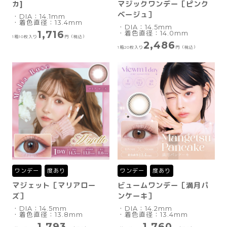
カ]
マジックワンデー［ピンク
ベージュ］
・DIA：14.1mm
・着色直径：13.4mm
・DIA：14.5mm
1,716
・着色直径：14.0mm
1箱10枚入り
円（税込）
2,486
1箱20枚入り
円（税込）
ワンデー
度あり
ワンデー
度あり
マジェット［マリアロー
ビュームワンデー［満月パ
ズ］
ンケーキ］
・DIA：14.5mm
・DIA：14.2mm
・着色直径：13.8mm
・着色直径：13.4mm
1,793
1,760