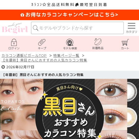
ｶﾗｺﾝ
全品送料無料
最短翌日到着
お得なカラコンキャンペーンはこちら>
カテゴリ
新着商品
ログイン
キープ
モデル検索
カート
カラコン通販ビガールTOP
特集ページ一覧
【
年最新】黒目さんにおすすめの人気カラコン特集
2026年02月17日
【
年最新】黒目さんにおすすめの人気カラコン特集