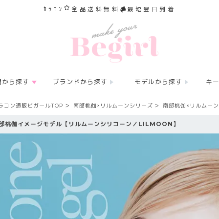
ｶﾗｺﾝ
全品送料無料
最短翌日到着
間から探す
ブランドから探す
モデルから探す
キ
ラコン通販ビガールTOP
南部桃伽×リルムーンシリーズ
南部桃伽×リルムー
部桃伽イメージモデル【リルムーンシリコーン／LILMOON】