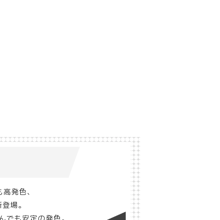
も高発色、
新登場。
んでも安定の発色。