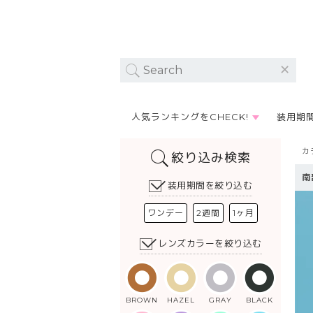
人気ランキングをCHECK!
装用期
カ
絞り込み検索
南
装用期間を絞り込む
ワンデー
2週間
1ヶ月
レンズカラーを絞り込む
BROWN
HAZEL
GRAY
BLACK