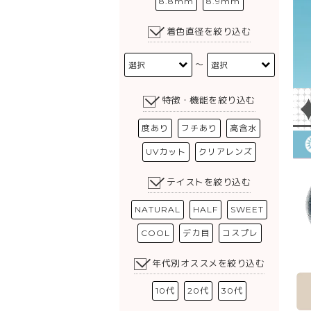
8.8mm
8.9mm
着色直径を絞り込む
〜
特徴・機能を絞り込む
度あり
フチあり
高含水
UVカット
クリアレンズ
テイストを絞り込む
NATURAL
HALF
SWEET
COOL
デカ目
コスプレ
年代別オススメを絞り込む
10代
20代
30代