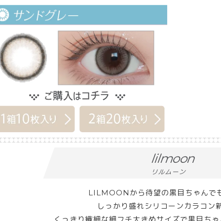
lilmoon
リルムーン
LILMOONから待望の黒目ちゃんで
しっかり盛れシリコーンカラコン
くっきり繊細な細フチ大きめサイズで黒目ちゃ