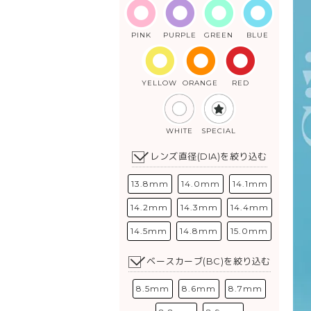
PINK
PURPLE
GREEN
BLUE
YELLOW
ORANGE
RED
WHITE
SPECIAL
レンズ直径(DIA)を絞り込む
13.8mm
14.0mm
14.1mm
14.2mm
14.3mm
14.4mm
14.5mm
14.8mm
15.0mm
ベースカーブ(BC)を絞り込む
8.5mm
8.6mm
8.7mm