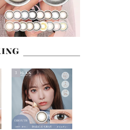
ING
グ
3