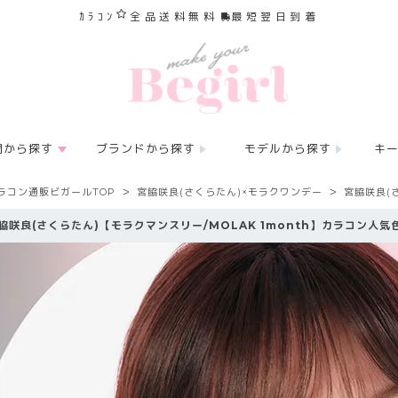
ｶﾗｺﾝ
全品送料無料
最短翌日到着
間から探す
ブランドから探す
モデルから探す
キ
ラコン通販ビガールTOP
宮脇咲良(さくらたん)×モラクワンデー
宮脇咲良(
脇咲良(さくらたん)【モラクマンスリー/MOLAK 1month】カラコン人気