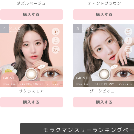
ダズルベージュ
ティントブラウン
購入する
購入する
4
5
サクラスモア
ダークピオニー
購入する
購入する
モラクマンスリーランキング
ペ