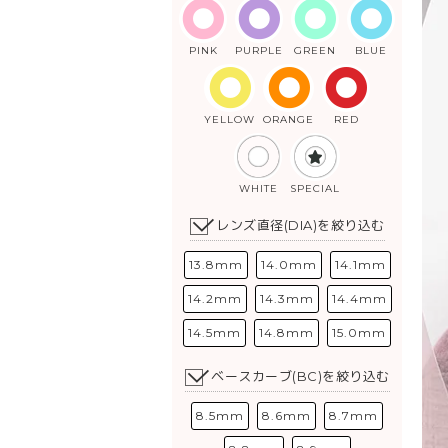
PINK
PURPLE
GREEN
BLUE
YELLOW
ORANGE
RED
WHITE
SPECIAL
レンズ直径(DIA)を絞り込む
13.8mm
14.0mm
14.1mm
14.2mm
14.3mm
14.4mm
14.5mm
14.8mm
15.0mm
ベースカーブ(BC)を絞り込む
8.5mm
8.6mm
8.7mm