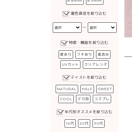
8.8mm
8.9mm
着色直径を絞り込む
〜
特徴・機能を絞り込む
度あり
フチあり
高含水
UVカット
クリアレンズ
テイストを絞り込む
NATURAL
HALF
SWEET
COOL
デカ目
コスプレ
年代別オススメを絞り込む
10代
20代
30代