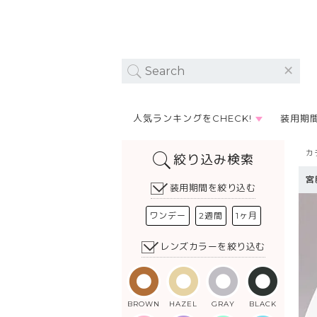
人気ランキングをCHECK!
装用期
カ
絞り込み検索
宮
装用期間を絞り込む
ワンデー
2週間
1ヶ月
レンズカラーを絞り込む
BROWN
HAZEL
GRAY
BLACK