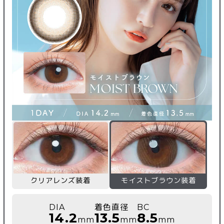
クリアレンズ装着
モイストブラウン装着
DIA
着色直径
BC
14.2
13.5
8.5
mm
mm
mm