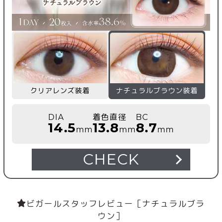
クリアレンズ装着
ナチュラルブラウン装着
DIA
着色直径
BC
14.5
13.8
8.7
mm
mm
mm
CHECK
ビガールスタッフレビュー［ナチュラルブラ
ウン］