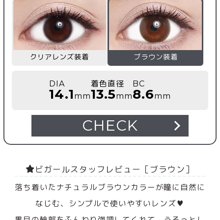
クリアレンズ装着
ブラウン装着
DIA
着色直径
BC
14.1
13.5
8.6
mm
mm
mm
CHECK
ビガールスタッフレビュー［ブラウン］
落ち着いたナチュラルブラウンカラーが瞳に自然に
なじむ、シンプルで使いやすいレンズ♥
黒目の輪郭をふんわり強調してくれて、うるっとし