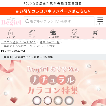
ｶﾗｺﾝ
全品送料無料
最短翌日到着
お得なカラコンキャンペーンはこちら>
カテゴリ
新着商品
ログイン
キープ
モデル検索
カート
カラコン通販ビガールTOP
特集ページ一覧
【
年最新】人気のナチュラルカラコン特集
2026年06月25日
【
年最新】人気のナチュラルカラコン特集