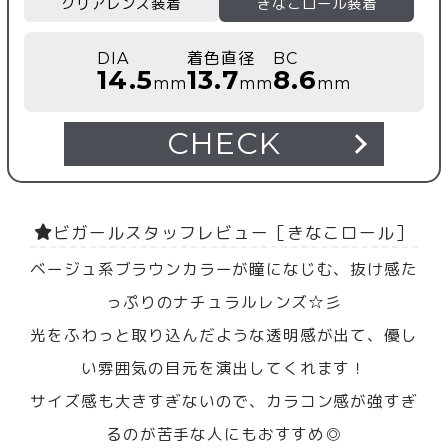
クリアレンズ装着
きなこロール装着
DIA
着色直径
BC
14.5
13.7
8.6
mm
mm
mm
CHECK
ビガールスタッフレビュー［きなこロール］
ベージュ系ブラウンカラーが瞳になじむ、抜け感た
っぷりのナチュラルレンズ☆彡
光をふわっと取り込んだような透明感が出て、優し
い雰囲気の目元を演出してくれます！
サイズ感も大きすぎないので、カラコン感が強すぎ
るのが苦手な人にもおすすめ◎