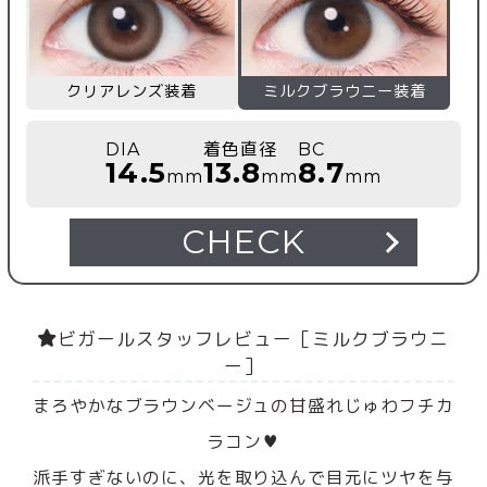
クリアレンズ装着
ミルクブラウニー装着
DIA
着色直径
BC
14.5
13.8
8.7
mm
mm
mm
CHECK
ビガールスタッフレビュー［ミルクブラウニ
ー］
まろやかなブラウンベージュの甘盛れじゅわフチカ
ラコン♥
派手すぎないのに、光を取り込んで目元にツヤを与