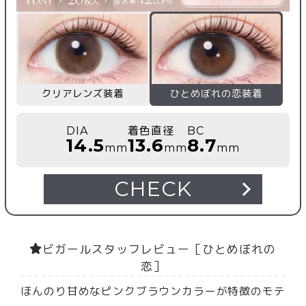
クリアレンズ装着
ひとめぼれの恋装着
DIA
着色直径
BC
14.5
13.6
8.7
mm
mm
mm
CHECK
ビガールスタッフレビュー［ひとめぼれの
恋］
ほんのり甘めなピンクブラウンカラーが特徴のモテ