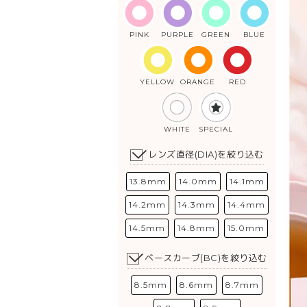
PINK
PURPLE
GREEN
BLUE
YELLOW
ORANGE
RED
WHITE
SPECIAL
レンズ直径(DIA)を絞り込む
13.8mm
14.0mm
14.1mm
14.2mm
14.3mm
14.4mm
14.5mm
14.8mm
15.0mm
ベースカーブ(BC)を絞り込む
8.5mm
8.6mm
8.7mm