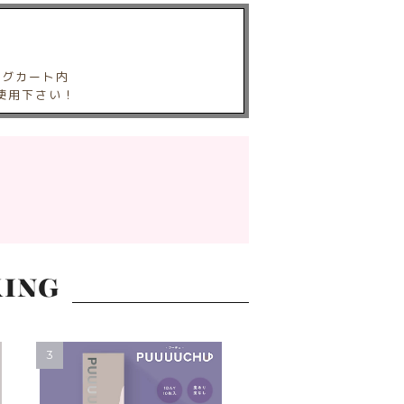
ングカート内
使用下さい！
ING
3