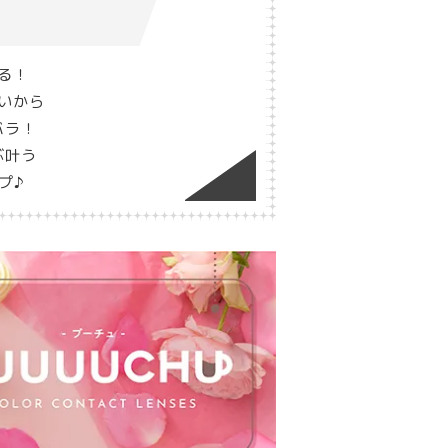
る！
いから
バラ！
ぶ叶う
プ♪