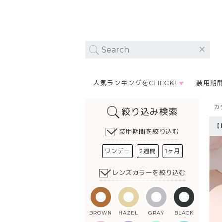
人気ランキングをCHECK!
装用期
カ
絞り込み検索
【
装用期間を絞り込む
ワンデー
2週間
1ヶ月
レンズカラーを絞り込む
BROWN
HAZEL
GRAY
BLACK