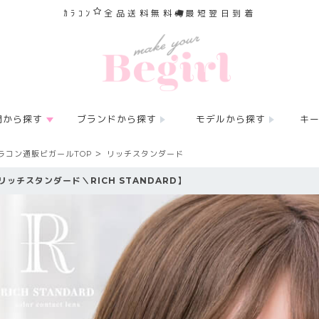
ｶﾗｺﾝ
全品送料無料
最短翌日到着
間から探す
ブランドから探す
モデルから探す
キ
ラコン通販ビガールTOP
リッチスタンダード
リッチスタンダード＼RICH STANDARD】