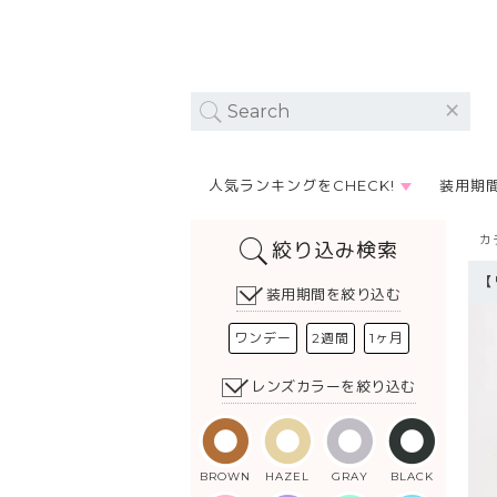
人気ランキングをCHECK!
装用期
カ
絞り込み検索
【
装用期間を絞り込む
ワンデー
2週間
1ヶ月
レンズカラーを絞り込む
BROWN
HAZEL
GRAY
BLACK