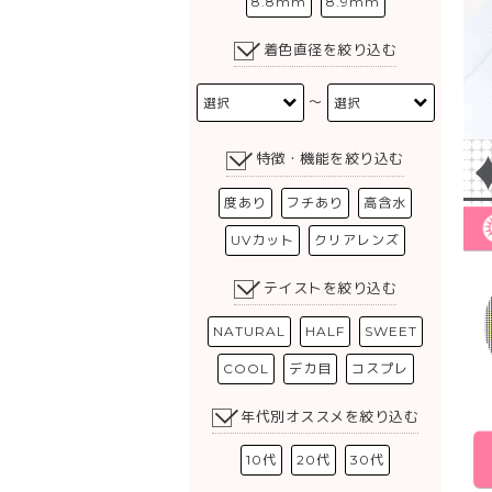
8.8mm
8.9mm
着色直径を絞り込む
〜
特徴・機能を絞り込む
度あり
フチあり
高含水
UVカット
クリアレンズ
テイストを絞り込む
NATURAL
HALF
SWEET
COOL
デカ目
コスプレ
年代別オススメを絞り込む
10代
20代
30代