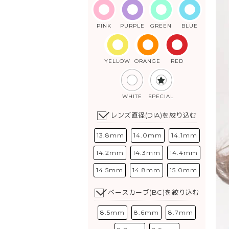
PINK
PURPLE
GREEN
BLUE
YELLOW
ORANGE
RED
WHITE
SPECIAL
レンズ直径(DIA)を絞り込む
13.8mm
14.0mm
14.1mm
14.2mm
14.3mm
14.4mm
14.5mm
14.8mm
15.0mm
ベースカーブ(BC)を絞り込む
8.5mm
8.6mm
8.7mm