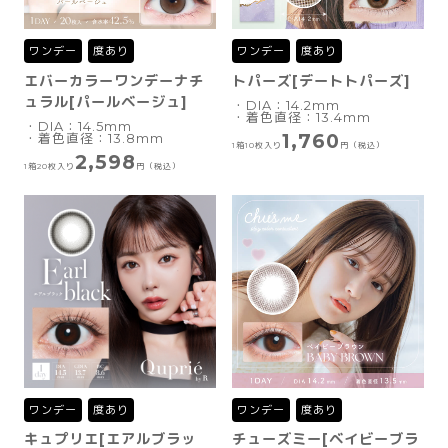
ワンデー
度あり
ワンデー
度あり
エバーカラーワンデーナチ
トパーズ[デートトパーズ]
ュラル[パールベージュ]
・DIA：14.2mm
・着色直径：13.4mm
・DIA：14.5mm
1,760
・着色直径：13.8mm
1箱10枚入り
円（税込）
2,598
1箱20枚入り
円（税込）
ワンデー
度あり
ワンデー
度あり
キュプリエ[エアルブラッ
チューズミー[ベイビーブラ