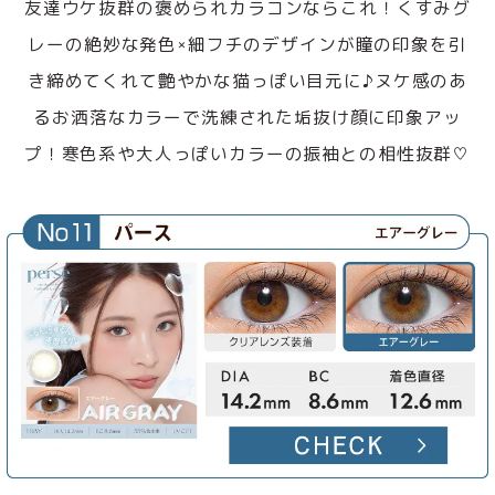
友達ウケ抜群の褒められカラコンならこれ！くすみグ
レーの絶妙な発色×細フチのデザインが瞳の印象を引
き締めてくれて艶やかな猫っぽい目元に♪ヌケ感のあ
るお洒落なカラーで洗練された垢抜け顔に印象アッ
プ！寒色系や大人っぽいカラーの振袖との相性抜群♡