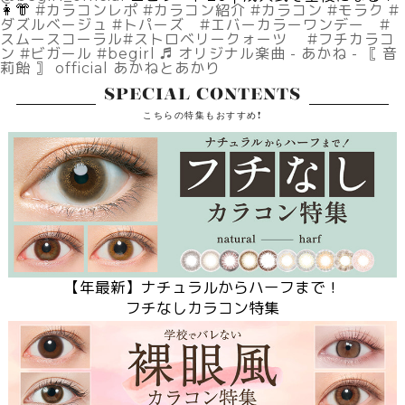
👩👘
#カラコンレポ
#カラコン紹介
#カラコン
#モラク
#
ダズルベージュ
#トパーズ
#エバーカラーワンデー
#
スムースコーラル
#ストロベリークォーツ
#フチカラコ
ン
#ビガール
#begirl
♬ オリジナル楽曲 - あかね - 〚 音
莉飴 〛 official あかねとあかり
SPECIAL CONTENTS
こちらの特集もおすすめ!
【
年最新】ナチュラルからハーフまで！
フチなしカラコン特集