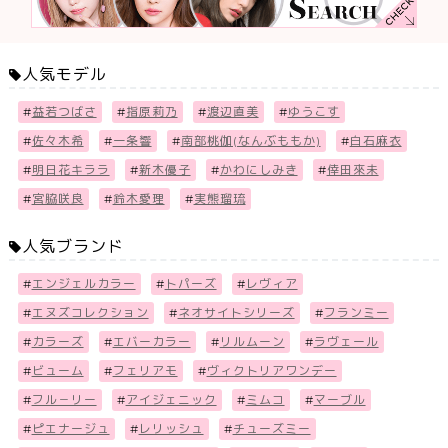
人気モデル
#
益若つばさ
#
指原莉乃
#
渡辺直美
#
ゆうこす
#
佐々木希
#
一条響
#
南部桃伽(なんぶももか)
#
白石麻衣
#
明日花キララ
#
新木優子
#
かわにしみき
#
倖田來未
#
宮脇咲良
#
鈴木愛理
#
実熊瑠琉
人気ブランド
#
エンジェルカラー
#
トパーズ
#
レヴィア
#
エヌズコレクション
#
ネオサイトシリーズ
#
フランミー
#
カラーズ
#
エバーカラー
#
リルムーン
#
ラヴェール
#
ビューム
#
フェリアモ
#
ヴィクトリアワンデー
#
フル－リー
#
アイジェニック
#
ミムコ
#
マーブル
#
ピエナージュ
#
レリッシュ
#
チューズミー