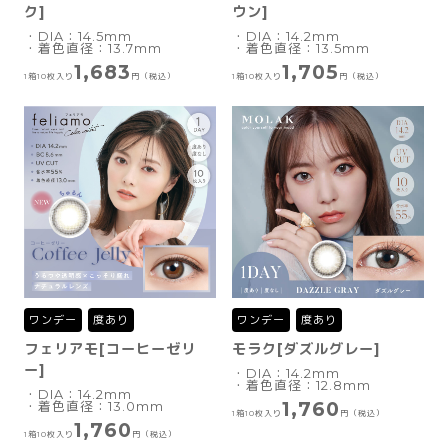
ク]
ウン]
・DIA：14.5mm
・DIA：14.2mm
・着色直径：13.7mm
・着色直径：13.5mm
1,683
1,705
1箱10枚入り
円（税込）
1箱10枚入り
円（税込）
ワンデー
度あり
ワンデー
度あり
フェリアモ[コーヒーゼリ
モラク[ダズルグレー]
ー]
・DIA：14.2mm
・着色直径：12.8mm
・DIA：14.2mm
1,760
・着色直径：13.0mm
1箱10枚入り
円（税込）
1,760
1箱10枚入り
円（税込）