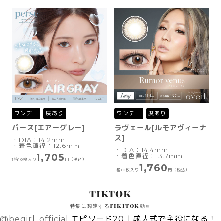
ワンデー
度あり
ワンデー
度あり
パース[エアーグレー]
ラヴェール[ルモアヴィーナ
ス]
・DIA：14.2mm
・着色直径：12.6mm
・DIA：14.4mm
1,705
・着色直径：13.7mm
1箱10枚入り
円（税込）
1,760
1箱10枚入り
円（税込）
TIKTOK
特集に関連するTIKITOK動画
@begirl_official
エピソード20｜成人式で主役になる！