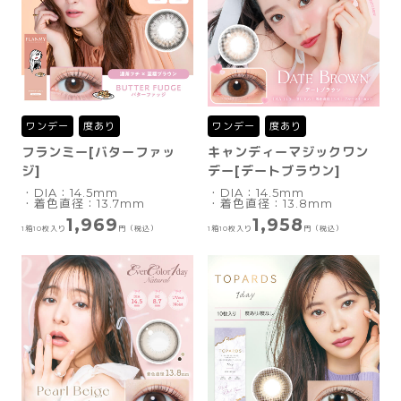
ワンデー
度あり
ワンデー
度あり
フランミー[バターファッ
キャンディーマジックワン
ジ]
デー[デートブラウン]
・DIA：14.5mm
・DIA：14.5mm
・着色直径：13.7mm
・着色直径：13.8mm
1,969
1,958
1箱10枚入り
円（税込）
1箱10枚入り
円（税込）