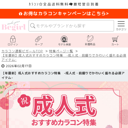
ｶﾗｺﾝ
全品送料無料
最短翌日到着
お得なカラコンキャンペーンはこちら>
カテゴリ
新着商品
ログイン
キープ
モデル検索
カート
カラコン通販ビガールTOP
特集ページ一覧
【
年最新】成人式おすすめカラコン特集 -成人式・前撮りでかわいく盛れる必須
アイテム-
2026年02月17日
【
年最新】成人式おすすめカラコン特集 -成人式・前撮りでかわいく盛れる必須ア
イテム-