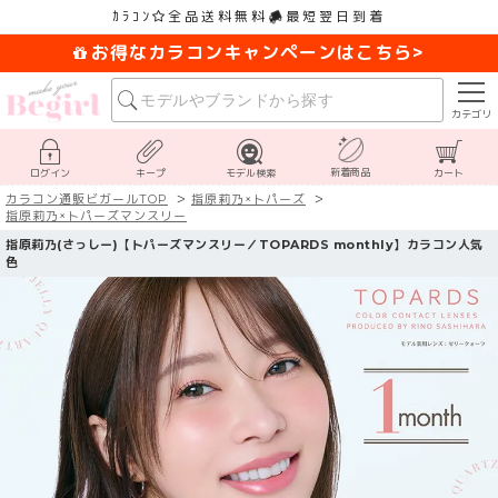
ｶﾗｺﾝ
全品送料無料
最短翌日到着
お得なカラコンキャンペーンはこちら>
カテゴリ
新着商品
ログイン
キープ
モデル検索
カート
カラコン通販ビガールTOP
指原莉乃×トパーズ
指原莉乃×トパーズマンスリー
指原莉乃(さっしー)【トパーズマンスリー／TOPARDS monthly】カラコン人気
色