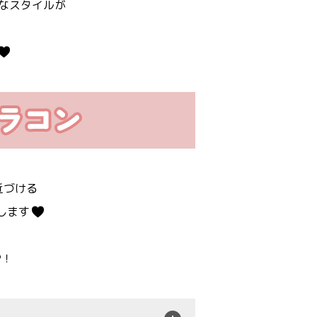
なスタイルが
。
近づける
します
P！