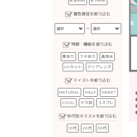
8.8mm
8.9mm
着色直径を絞り込む
〜
特徴・機能を絞り込む
度あり
フチあり
高含水
UVカット
クリアレンズ
テイストを絞り込む
NATURAL
HALF
SWEET
COOL
デカ目
コスプレ
年代別オススメを絞り込む
10代
20代
30代