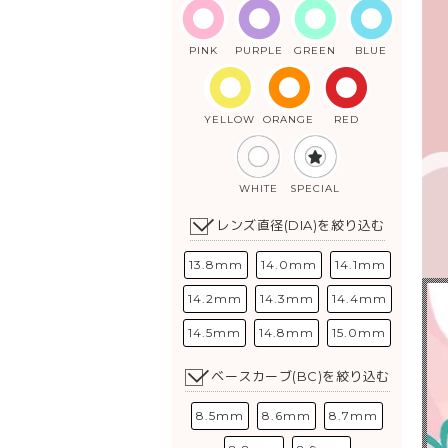
PINK
PURPLE
GREEN
BLUE
YELLOW
ORANGE
RED
WHITE
SPECIAL
レンズ直径(DIA)を絞り込む
13.8mm
14.0mm
14.1mm
14.2mm
14.3mm
14.4mm
14.5mm
14.8mm
15.0mm
ベースカーブ(BC)を絞り込む
8.5mm
8.6mm
8.7mm