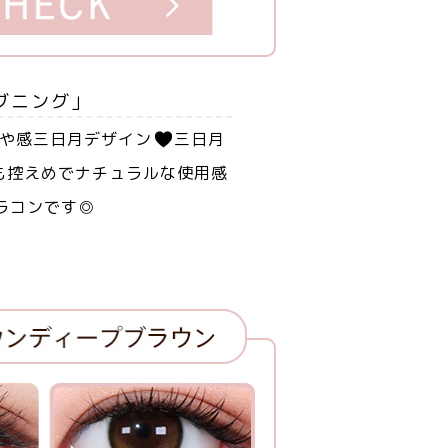
ブニング」
や感三日月デザイン
三日月
も控えめでナチュラルな使用感
ラコンです◎