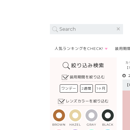
人気ランキングをCHECK!
装用期
カ
絞り込み検索
【
装用期間を絞り込む
【
ワンデー
2週間
1ヶ月
レンズカラーを絞り込む
BROWN
HAZEL
GRAY
BLACK