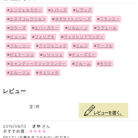
#
エンジェルカラー
#
トパーズ
#
レヴィア
#
エヌズコレクション
#
ネオサイトシリーズ
#
フランミー
#
カラーズ
#
エバーカラー
#
リルムーン
#
ラヴェール
#
ビューム
#
フェリアモ
#
ヴィクトリアワンデー
#
フル－リー
#
アイジェニック
#
ミムコ
#
マーブル
#
ピエナージュ
#
レリッシュ
#
チューズミー
#
キャンディーマジックワンデー
#
クルーム
#
モラク
#
エルージュ
#
チェリッタ
レビュー
1
全
件
2019/08/13
さや
さん
おすすめ度：
★★★★
付けている事を気づかれない位です!!