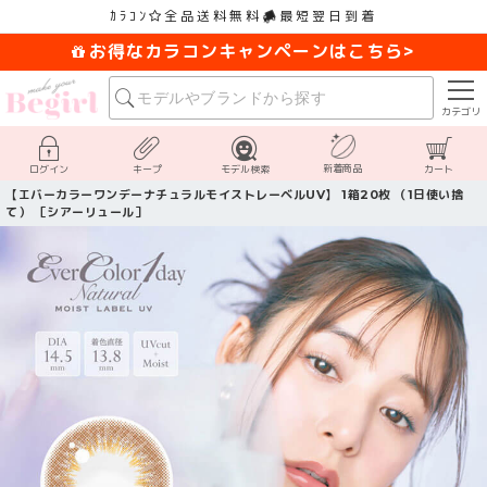
ｶﾗｺﾝ
全品送料無料
最短翌日到着
お得なカラコンキャンペーンはこちら>
カテゴリ
新着商品
ログイン
キープ
モデル検索
カート
【エバーカラーワンデーナチュラルモイストレーベルUV】 1箱20枚 （1日使い捨
て） ［シアーリュール］