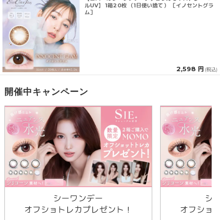
ルUV】 1箱20枚 （1日使い捨て） ［イノセントグラ
ム］
2,598 円
(税込)
開催中キャンペーン
シーワンデー
シ
オフショトレカプレゼント！
オフショ