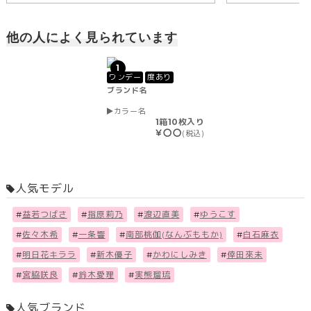
他の人によく見られています
1
ワンデー
度あり
ブランド名
カラー名
1箱10枚入り
￥〇〇
(税込)
人気モデル
#
益若つばさ
#
指原莉乃
#
渡辺直美
#
ゆうこす
#
佐々木希
#
一条響
#
南部桃伽(なんぶももか)
#
白石麻衣
#
明日花キララ
#
新木優子
#
かわにしみき
#
倖田來未
#
宮脇咲良
#
鈴木愛理
#
実熊瑠琉
人気ブランド