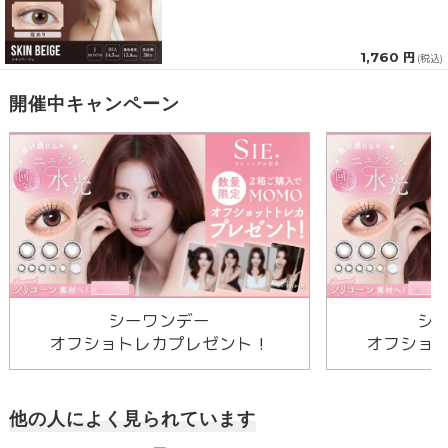
1,760 円
(税込)
開催中キャンペーン
シーワンデー
シ
オフショトレカプレゼント！
オフショ
他の人によく見られています