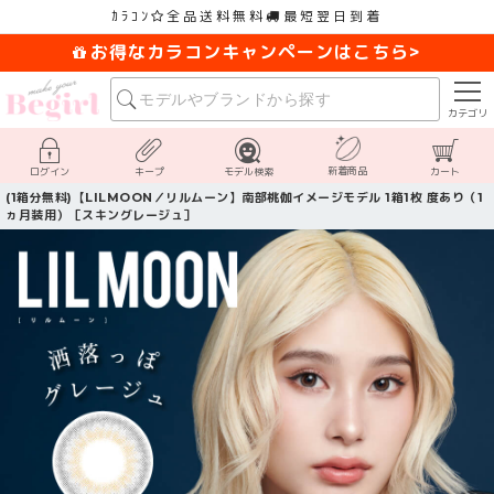
ｶﾗｺﾝ
全品送料無料
最短翌日到着
お得なカラコンキャンペーンはこちら>
カテゴリ
新着商品
ログイン
キープ
モデル検索
カート
(1箱分無料)【LILMOON／リルムーン】南部桃伽イメージモデル 1箱1枚 度あり（1
ヵ月装用）［スキングレージュ］