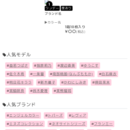
1
ワンデー
度あり
ブランド名
カラー名
1箱10枚入り
￥〇〇
(税込)
人気モデル
#
益若つばさ
#
指原莉乃
#
渡辺直美
#
ゆうこす
#
佐々木希
#
一条響
#
南部桃伽(なんぶももか)
#
白石麻衣
#
明日花キララ
#
新木優子
#
かわにしみき
#
倖田來未
#
宮脇咲良
#
鈴木愛理
#
実熊瑠琉
人気ブランド
#
エンジェルカラー
#
トパーズ
#
レヴィア
#
エヌズコレクション
#
ネオサイトシリーズ
#
フランミー