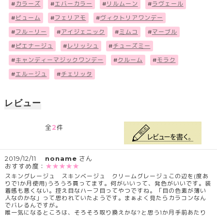
#
カラーズ
#
エバーカラー
#
リルムーン
#
ラヴェール
#
ビューム
#
フェリアモ
#
ヴィクトリアワンデー
#
フル－リー
#
アイジェニック
#
ミムコ
#
マーブル
#
ピエナージュ
#
レリッシュ
#
チューズミー
#
キャンディーマジックワンデー
#
クルーム
#
モラク
#
エルージュ
#
チェリッタ
レビュー
2
全
件
2019/12/11
noname
さん
おすすめ度：
★★★★★
スキングレージュ スキンベージュ クリームグレージュこの辺を(度あ
りで1か月使用)うろうろ買ってます。何がいいって、発色がいいです。装
着感も悪くない。控え目なハーフ目ってやつですね。「目の色素が薄い
人なのかな」って思われていたようです。まぁよく見たらカラコンなん
でバレるんですが。
唯一気になるところは、そろそろ取り換えかな?と思う1か月手前あたり