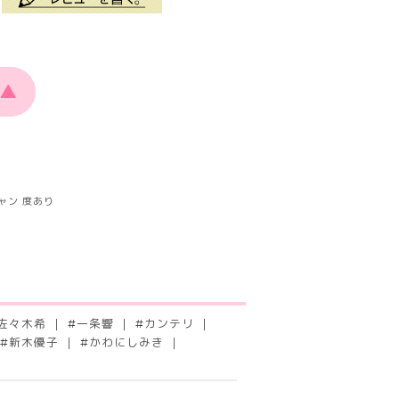
▲
ャン 度あり
佐々木希
#
一条響
#
カンテリ
#
新木優子
#
かわにしみき