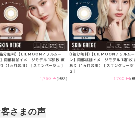
1箱分無料)【LILMOON／リルムー
(1箱分無料)【LILMOON／リルム
】南部桃伽イメージモデル 1箱1枚 度
ン】南部桃伽イメージモデル 1箱1枚 
り（1ヵ月装用）［スキンベージュ］
あり（1ヵ月装用）［スキングレージ
ュ］
1,760 円
(税込)
1,760 円
(
お客さまの声