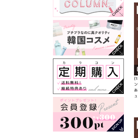
(
ン
あ
ュ