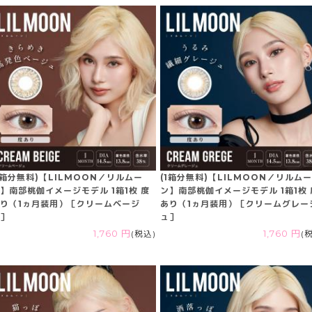
1箱分無料)【LILMOON／リルムー
(1箱分無料)【LILMOON／リルム
】南部桃伽イメージモデル 1箱1枚 度
ン】南部桃伽イメージモデル 1箱1枚 
り（1ヵ月装用）［クリームベージ
あり（1ヵ月装用）［クリームグレー
］
ュ］
1,760 円
(税込)
1,760 円
(