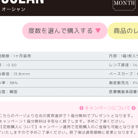
度数を選んで購入する
▼
商品の
用期限：1ヶ月装用
内容：1箱1枚入
：-0.50
レンズ直径：14
色直径：13.8mm
ベースカーブ：8
水率：38%
製造販売元：P
造国：韓国
医療機器承認番号
キャンペーンについて
 こちらのページより左右の度数選択で１箱分無料でプレゼントとなります。
 キャンペーン１箱分無料は予告なく終了します。予めご了承ください。
 【定期購入について】キャンペーン適用で定期購入のご登録も可能となりま
了いたしますので予めご了承ください。終了後は通常価格に変更となります。