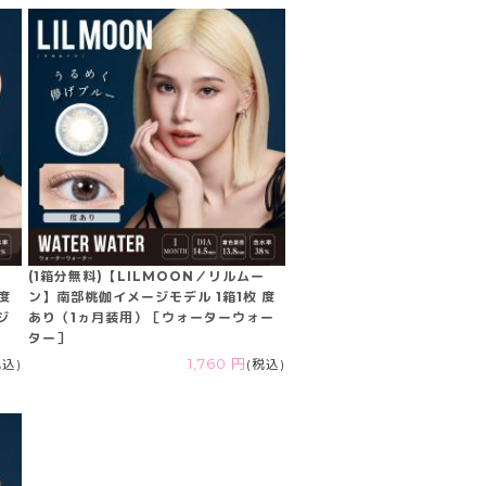
ー
(1箱分無料)【LILMOON／リルムー
度
ン】南部桃伽イメージモデル 1箱1枚 度
ジ
あり（1ヵ月装用）［ウォーターウォー
ター］
税込)
1,760 円
(税込)