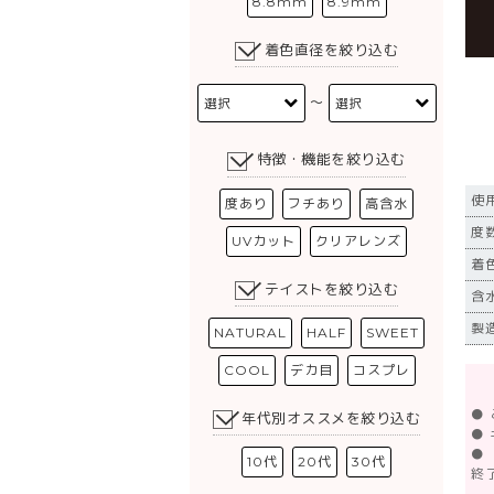
8.8mm
8.9mm
着色直径を絞り込む
〜
特徴・機能を絞り込む
使
度あり
フチあり
高含水
度数
UVカット
クリアレンズ
着
テイストを絞り込む
含
製
NATURAL
HALF
SWEET
COOL
デカ目
コスプレ
●
年代別オススメを絞り込む
●
●
10代
20代
30代
終