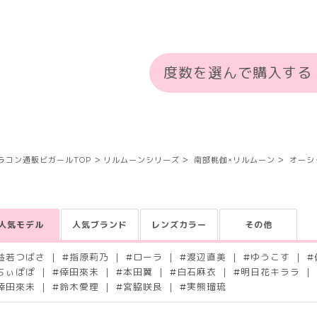
度数を選んで購入する
ラコン通販ビガールTOP
リルムーンシリーズ
南部桃伽×リルムーン
オーシ
人気モデル
人気ブランド
レンズカラー
その他
益若つばさ
#
指原莉乃
#
ローラ
#
渡辺直美
#
ゆうこす
#
ちぃぽぽ
#
倖田來未
#
本田翼
#
白石麻衣
#
明日花キララ
倖田來未
#
鈴木愛理
#
宮脇咲良
#
実熊瑠琉