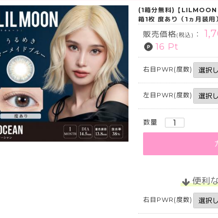
(1箱分無料)【LILMO
箱1枚 度あり（1ヵ月装
1,
販売価格
：
(税込)
16 Pt
右目PWR(度数)
左目PWR(度数)
数量
便利
右目PWR(度数)