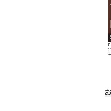
(
ン
あ