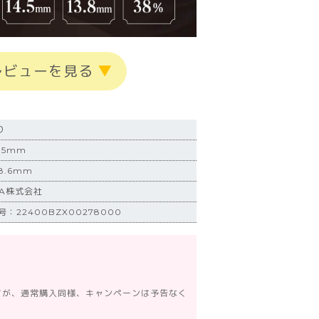
レビューを見る
▼
り
.5mm
.6mm
IA株式会社
：22400BZX00278000
すが、通常購入同様、キャンペーンは予告なく