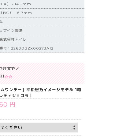
IA）：14.2mm
BC）：8.7mm
%
ップイン製法
株式会社アイレ
：22600BZX00273A12
ご注文で／
み
!!
ュームワンデー】平松想乃イメージモデル 1箱
［レディショコラ］
760 円