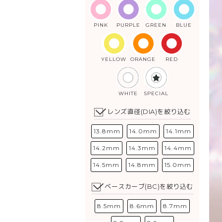
PINK
PURPLE
GREEN
BLUE
YELLOW
ORANGE
RED
WHITE
SPECIAL
レンズ直径(DIA)を絞り込む
13.8mm
14.0mm
14.1mm
14.2mm
14.3mm
14.4mm
14.5mm
14.8mm
15.0mm
ベースカーブ(BC)を絞り込む
8.5mm
8.6mm
8.7mm