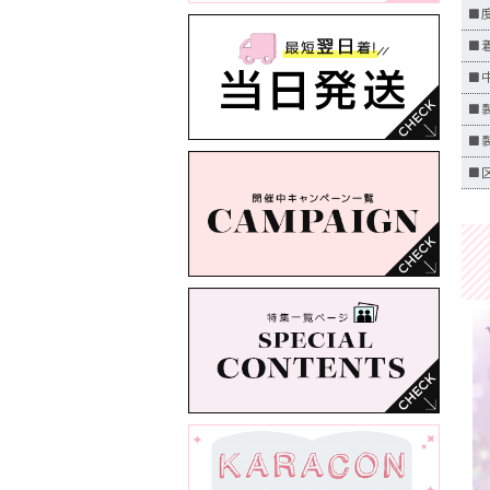
■度
■
■中
■
■
■