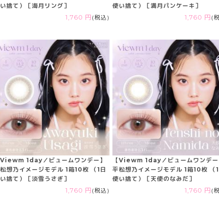
い捨て）［海月リング］
使い捨て）［満月パンケーキ］
1,760 円
(税込)
1,760 円
(
Viewm 1day／ビュームワンデー】
【Viewm 1day／ビュームワンデ
松想乃イメージモデル 1箱10枚 （1日
平松想乃イメージモデル 1箱10枚 （
い捨て）［淡雪うさぎ］
使い捨て）［天使のなみだ］
1,760 円
(税込)
1,760 円
(