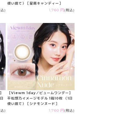
使い捨て）［星屑キャンディー］
税込)
1,760 円
(税込)
ー】
【Viewm 1day／ビュームワンデー】
1日
平松想乃イメージモデル 1箱10枚 （1日
使い捨て）［シナモンヌード］
税込)
1,760 円
(税込)