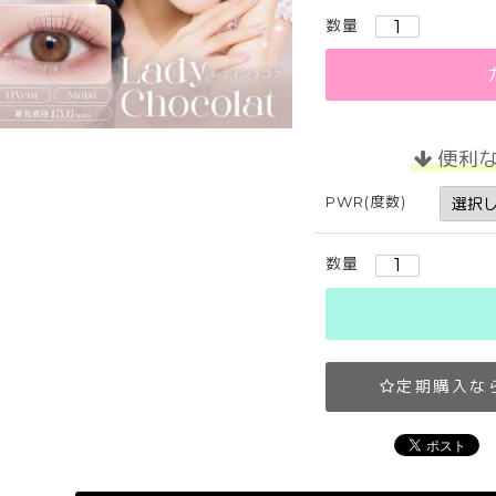
数量
便利
PWR(度数)
数量
定期購入な