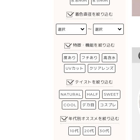
8.8mm
8.9mm
着色直径を絞り込む
〜
特徴・機能を絞り込む
度あり
フチあり
高含水
UVカット
クリアレンズ
テイストを絞り込む
NATURAL
HALF
SWEET
COOL
デカ目
コスプレ
年代別オススメを絞り込む
10代
20代
30代