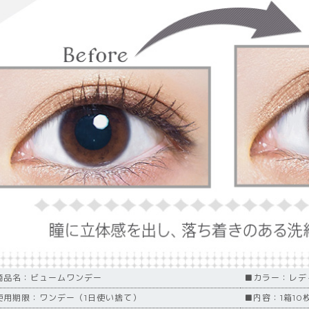
商品名：ビュームワンデー
■カラー：レデ
使用期限：ワンデー（1日使い捨て）
■内容：1箱10