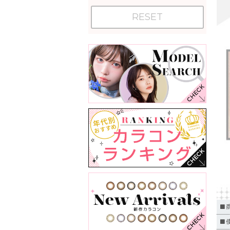
RESET
■
■