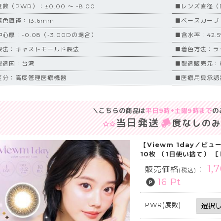
数（PWR）：±0.00 ～ -8.00
■レンズ直径（D
着色直径：13.6mm
■ベースカーブ（
心厚：-0.08（-3.00Dの場合）
■含水率：42.5
製法：キャストモールド製法
■着色方法：ラ
製造国：台湾
■製造販売元：
区分：高度管理医療機器
■医療用具承認番号
＼こちらの商品は
平日9時+土曜9時まで
の
当日発送
度なしの
【Viewm 1day／ビ
10枚 （1日使い捨て） 
1,
販売価格
：
(税込)
16 Pt
PWR(度数)