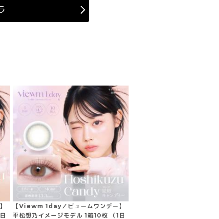
ラ
ー】
【Viewm 1day／ビュームワンデー】
1日
平松想乃イメージモデル 1箱10枚 （1日