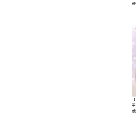
使
【
平
使