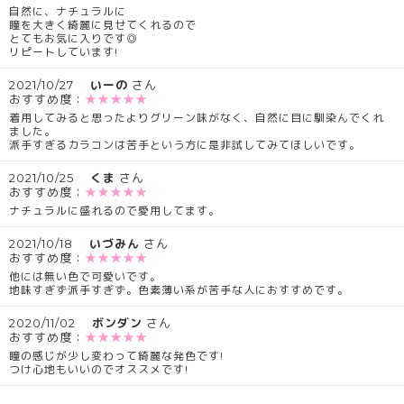
自然に、ナチュラルに
瞳を大きく綺麗に見せてくれるので
とてもお気に入りです◎
リピートしています!
2021/10/27
いーの
さん
おすすめ度：
★★★★★
着用してみると思ったよりグリーン味がなく、自然に目に馴染んでくれ
ました。
派手すぎるカラコンは苦手という方に是非試してみてほしいです。
2021/10/25
くま
さん
おすすめ度：
★★★★★
ナチュラルに盛れるので愛用してます。
2021/10/18
いづみん
さん
おすすめ度：
★★★★★
他には無い色で可愛いです。
地味すぎず派手すぎず。色素薄い系が苦手な人におすすめです。
2020/11/02
ボンダン
さん
おすすめ度：
★★★★★
瞳の感じが少し変わって綺麗な発色です!
つけ心地もいいのでオススメです!