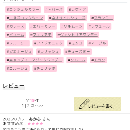
#
エンジェルカラー
#
トパーズ
#
レヴィア
#
エヌズコレクション
#
ネオサイトシリーズ
#
フランミー
#
カラーズ
#
エバーカラー
#
リルムーン
#
ラヴェール
#
ビューム
#
フェリアモ
#
ヴィクトリアワンデー
#
フル－リー
#
アイジェニック
#
ミムコ
#
マーブル
#
ピエナージュ
#
レリッシュ
#
チューズミー
#
キャンディーマジックワンデー
#
クルーム
#
モラク
#
エルージュ
#
チェリッタ
レビュー
19
全
件
1
|
2
次へ>>
2025/01/15
あかみ
さん
おすすめ度：
★★★★
初カラコン君に決めた♡って感じで選びました!