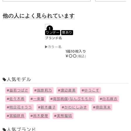
他の人によく見られています
1
ワンデー
度あり
ブランド名
カラー名
1箱10枚入り
￥〇〇
(税込)
人気モデル
#
益若つばさ
#
指原莉乃
#
渡辺直美
#
ゆうこす
#
佐々木希
#
一条響
#
南部桃伽(なんぶももか)
#
白石麻衣
#
明日花キララ
#
新木優子
#
かわにしみき
#
倖田來未
#
宮脇咲良
#
鈴木愛理
#
実熊瑠琉
人気ブランド