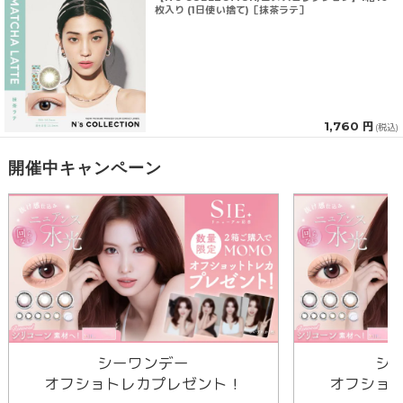
枚入り (1日使い捨て)［抹茶ラテ］
1,760 円
(税込)
開催中キャンペーン
シーワンデー
シ
オフショトレカプレゼント！
オフショ