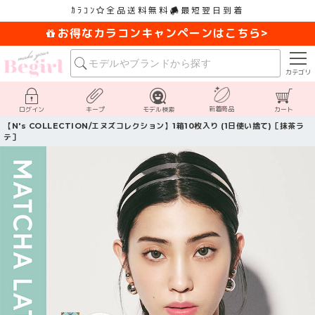
ｶﾗｺﾝ
全品送料無料
最短翌日到着
お得なカラコンキャンペーンはこちら>
カテゴリ
新着商品
ログイン
キープ
モデル検索
カート
【N's COLLECTION/エヌズコレクション】1箱10枚入り (1日使い捨て)［抹茶ラ
テ］