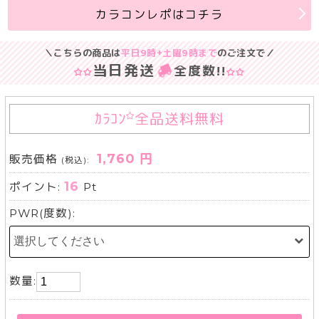
カラコンレポはコチラ
＼こちらの商品は
平日9時+土曜9時まで
のご注文で／
当日発送
全度数
!!
ｶﾗｺﾝ
全品送料無料
1,760 円
販売価格
(税込):
16
ポイント:
Pt
PWR(度数):
数量: