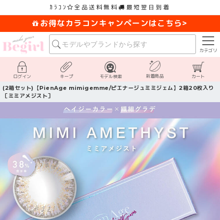
ｶﾗｺﾝ
全品送料無料
最短翌日到着
お得なカラコンキャンペーンはこちら>
カテゴリ
新着商品
ログイン
キープ
モデル検索
カート
(2箱セット)【PienAge mimigemme/ピエナージュミミジェム】2箱20枚入り
［ミミアメジスト］