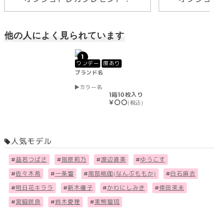
他の人によく見られています
1
ワンデー
度あり
ブランド名
カラー名
1箱10枚入り
￥〇〇
(税込)
人気モデル
#
益若つばさ
#
指原莉乃
#
渡辺直美
#
ゆうこす
#
佐々木希
#
一条響
#
南部桃伽(なんぶももか)
#
白石麻衣
#
明日花キララ
#
新木優子
#
かわにしみき
#
倖田來未
#
宮脇咲良
#
鈴木愛理
#
実熊瑠琉