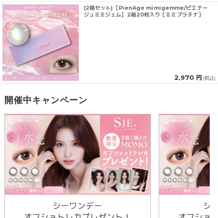
(2箱セット)【PienAge mimigemme/ピエナー
ジュミミジェム】2箱20枚入り［ミミプラチナ］
2,970 円
(税込)
開催中キャンペーン
シーワンデー
シ
オフショトレカプレゼント！
オフショ