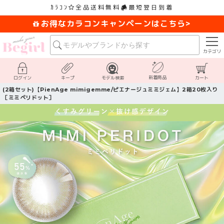
ｶﾗｺﾝ
全品送料無料
最短翌日到着
お得なカラコンキャンペーンはこちら>
カテゴリ
新着商品
ログイン
キープ
モデル検索
カート
(2箱セット)【PienAge mimigemme/ピエナージュミミジェム】2箱20枚入り
［ミミペリドット］