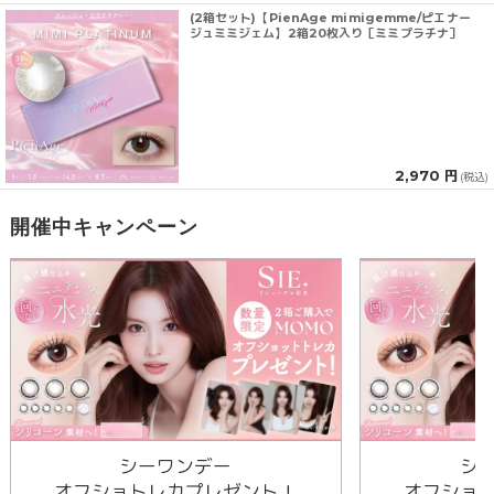
(2箱セット)【PienAge mimigemme/ピエナー
ジュミミジェム】2箱20枚入り［ミミプラチナ］
2,970 円
(税込)
開催中キャンペーン
シーワンデー
シ
オフショトレカプレゼント！
オフショ