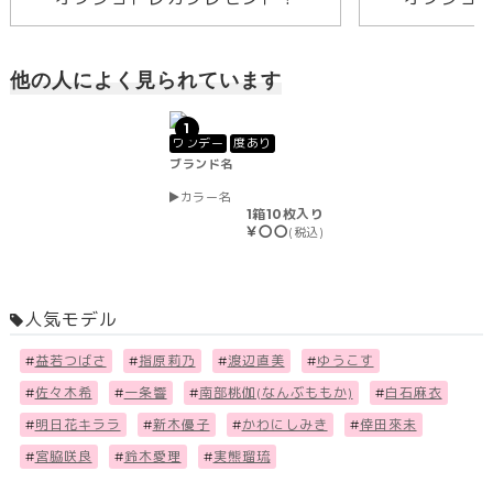
他の人によく見られています
1
ワンデー
度あり
ブランド名
カラー名
1箱10枚入り
￥〇〇
(税込)
人気モデル
#
益若つばさ
#
指原莉乃
#
渡辺直美
#
ゆうこす
#
佐々木希
#
一条響
#
南部桃伽(なんぶももか)
#
白石麻衣
#
明日花キララ
#
新木優子
#
かわにしみき
#
倖田來未
#
宮脇咲良
#
鈴木愛理
#
実熊瑠琉