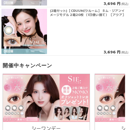
3,696 円
(税込)
(2箱セット)【CRUUM/クルーム】 キム・ジアンイ
メージモデル 2箱20枚 （1日使い捨て） ［アクア］
3,696 円
(税込)
開催中キャンペーン
シーワンデー
シ