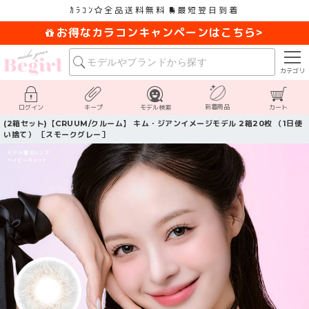
ｶﾗｺﾝ
全品送料無料
最短翌日到着
お得なカラコンキャンペーンはこちら>
カテゴリ
新着商品
ログイン
キープ
モデル検索
カート
(2箱セット)【CRUUM/クルーム】 キム・ジアンイメージモデル 2箱20枚 （1日使
い捨て） ［スモークグレー］