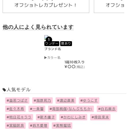
オフショトレカプレゼント！
オフショ
他の人によく見られています
1
ワンデー
度あり
ブランド名
カラー名
1箱10枚入り
￥〇〇
(税込)
人気モデル
#
益若つばさ
#
指原莉乃
#
渡辺直美
#
ゆうこす
#
佐々木希
#
一条響
#
南部桃伽(なんぶももか)
#
白石麻衣
#
明日花キララ
#
新木優子
#
かわにしみき
#
倖田來未
#
宮脇咲良
#
鈴木愛理
#
実熊瑠琉