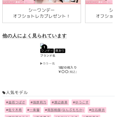
シーワンデー
シ
オフショトレカプレゼント！
オフショ
他の人によく見られています
1
ワンデー
度あり
ブランド名
カラー名
1箱10枚入り
￥〇〇
(税込)
人気モデル
#
益若つばさ
#
指原莉乃
#
渡辺直美
#
ゆうこす
#
佐々木希
#
一条響
#
南部桃伽(なんぶももか)
#
白石麻衣