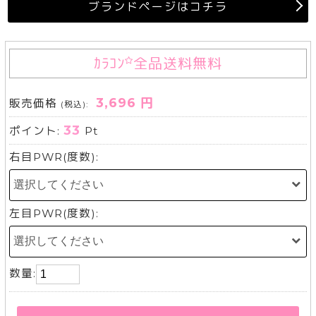
ブランドページはコチラ
ｶﾗｺﾝ
全品送料無料
3,696 円
販売価格
(税込):
33
ポイント:
Pt
右目PWR(度数):
左目PWR(度数):
数量: