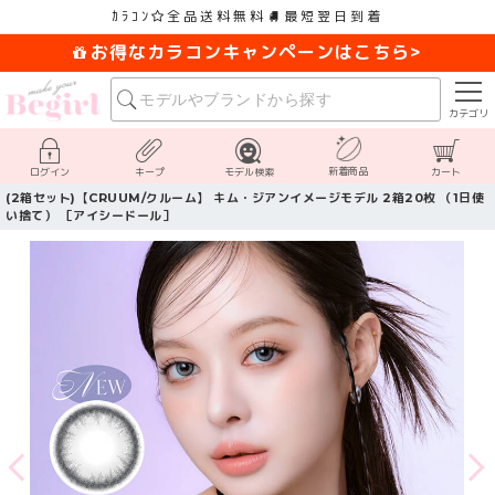
ｶﾗｺﾝ
全品送料無料
最短翌日到着
お得なカラコンキャンペーンはこちら>
カテゴリ
新着商品
ログイン
キープ
モデル検索
カート
(2箱セット)【CRUUM/クルーム】 キム・ジアンイメージモデル 2箱20枚 （1日使
い捨て） ［アイシードール］