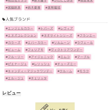
#
明日花キララ
#
新木優子
#
かわにしみき
#
倖田來未
#
宮脇咲良
#
鈴木愛理
#
実熊瑠琉
人気ブランド
#
エンジェルカラー
#
トパーズ
#
レヴィア
#
エヌズコレクション
#
ネオサイトシリーズ
#
フランミー
#
カラーズ
#
エバーカラー
#
リルムーン
#
ラヴェール
#
ビューム
#
フェリアモ
#
ヴィクトリアワンデー
#
フル－リー
#
アイジェニック
#
ミムコ
#
マーブル
#
ピエナージュ
#
レリッシュ
#
チューズミー
#
キャンディーマジックワンデー
#
クルーム
#
モラク
#
エルージュ
#
チェリッタ
レビュー