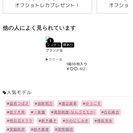
オフショトレカプレゼント！
オフショ
他の人によく見られています
1
ワンデー
度あり
ブランド名
カラー名
1箱10枚入り
￥〇〇
(税込)
人気モデル
#
益若つばさ
#
指原莉乃
#
渡辺直美
#
ゆうこす
#
佐々木希
#
一条響
#
南部桃伽(なんぶももか)
#
白石麻衣
#
明日花キララ
#
新木優子
#
かわにしみき
#
倖田來未
#
宮脇咲良
#
鈴木愛理
#
実熊瑠琉