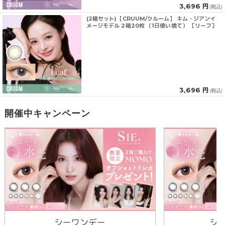
3,696 円
(税込)
(2箱セット)【CRUUM/クルーム】 キム・ジアンイ
メージモデル 2箱20枚 （1日使い捨て） ［リーフ］
3,696 円
(税込)
開催中キャンペーン
シーワンデー
シ