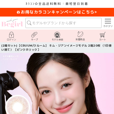
ｶﾗｺﾝ
全品送料無料
最短翌日到着
お得なカラコンキャンペーンはこちら>
カテゴリ
新着商品
ログイン
キープ
モデル検索
カート
(2箱セット)【CRUUM/クルーム】 キム・ジアンイメージモデル 2箱20枚 （1日使
い捨て） ［ピンクホリック］