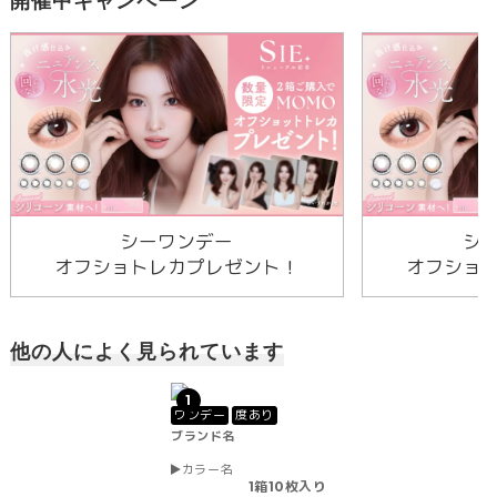
開催中キャンペーン
シーワンデー
シ
オフショトレカプレゼント！
オフショ
他の人によく見られています
1
ワンデー
度あり
ブランド名
カラー名
1箱10枚入り