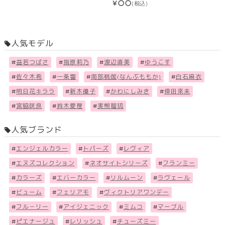
￥〇〇
(税込)
人気モデル
#
益若つばさ
#
指原莉乃
#
渡辺直美
#
ゆうこす
#
佐々木希
#
一条響
#
南部桃伽(なんぶももか)
#
白石麻衣
#
明日花キララ
#
新木優子
#
かわにしみき
#
倖田來未
#
宮脇咲良
#
鈴木愛理
#
実熊瑠琉
人気ブランド
#
エンジェルカラー
#
トパーズ
#
レヴィア
#
エヌズコレクション
#
ネオサイトシリーズ
#
フランミー
#
カラーズ
#
エバーカラー
#
リルムーン
#
ラヴェール
#
ビューム
#
フェリアモ
#
ヴィクトリアワンデー
#
フル－リー
#
アイジェニック
#
ミムコ
#
マーブル
#
ピエナージュ
#
レリッシュ
#
チューズミー