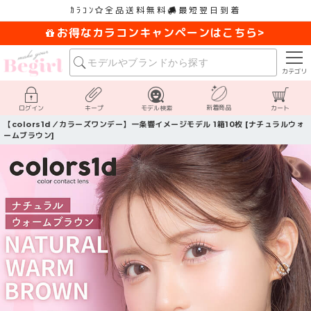
ｶﾗｺﾝ
全品送料無料
最短翌日到着
お得なカラコンキャンペーンはこちら>
カテゴリ
新着商品
ログイン
キープ
モデル検索
カート
【colors1d／カラーズワンデー】一条響イメージモデル 1箱10枚 [ナチュラルウォ
ームブラウン]