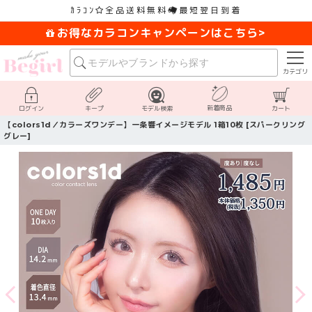
ｶﾗｺﾝ
全品送料無料
最短翌日到着
お得なカラコンキャンペーンはこちら>
カテゴリ
新着商品
ログイン
キープ
モデル検索
カート
【colors1d／カラーズワンデー】一条響イメージモデル 1箱10枚 [スパークリング
グレー]