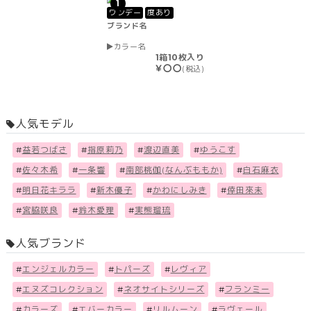
1
ワンデー
度あり
ブランド名
カラー名
1箱10枚入り
￥〇〇
(税込)
人気モデル
#
益若つばさ
#
指原莉乃
#
渡辺直美
#
ゆうこす
#
佐々木希
#
一条響
#
南部桃伽(なんぶももか)
#
白石麻衣
#
明日花キララ
#
新木優子
#
かわにしみき
#
倖田來未
#
宮脇咲良
#
鈴木愛理
#
実熊瑠琉
人気ブランド
#
エンジェルカラー
#
トパーズ
#
レヴィア
#
エヌズコレクション
#
ネオサイトシリーズ
#
フランミー
#
カラーズ
#
エバーカラー
#
リルムーン
#
ラヴェール