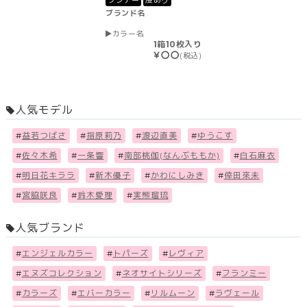
ワンデー
度あり
ブランド名
カラー名
1箱10枚入り
￥〇〇
(税込)
人気モデル
#
益若つばさ
#
指原莉乃
#
渡辺直美
#
ゆうこす
#
佐々木希
#
一条響
#
南部桃伽(なんぶももか)
#
白石麻衣
#
明日花キララ
#
新木優子
#
かわにしみき
#
倖田來未
#
宮脇咲良
#
鈴木愛理
#
実熊瑠琉
人気ブランド
#
エンジェルカラー
#
トパーズ
#
レヴィア
#
エヌズコレクション
#
ネオサイトシリーズ
#
フランミー
#
カラーズ
#
エバーカラー
#
リルムーン
#
ラヴェール