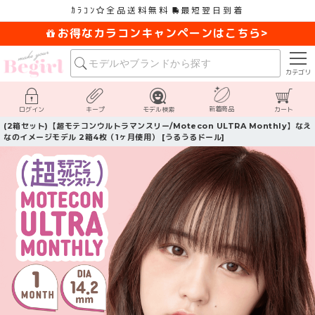
ｶﾗｺﾝ
全品送料無料
最短翌日到着
お得なカラコンキャンペーンはこちら>
カテゴリ
新着商品
ログイン
キープ
モデル検索
カート
(2箱セット)【超モテコンウルトラマンスリー/Motecon ULTRA Monthly】なえ
なのイメージモデル 2箱4枚（1ヶ月使用） [うるうるドール]