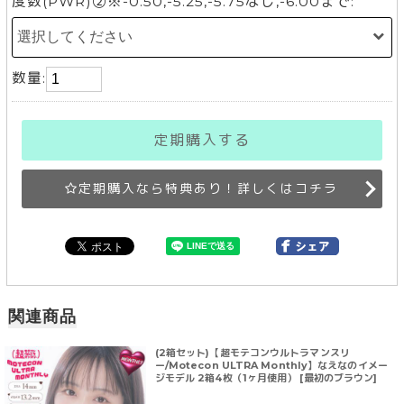
度数(PWR)②※-0.50,-5.25,-5.75なし,-6.00まで:
数量:
定期購入する
定期購入なら特典あり！詳しくはコチラ
関連商品
(2箱セット)【超モテコンウルトラマンスリ
ー/Motecon ULTRA Monthly】なえなのイメー
ジモデル 2箱4枚（1ヶ月使用） [最初のブラウン]