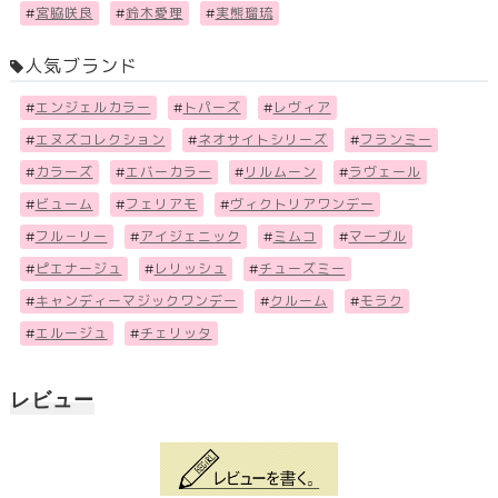
#
宮脇咲良
#
鈴木愛理
#
実熊瑠琉
人気ブランド
#
エンジェルカラー
#
トパーズ
#
レヴィア
#
エヌズコレクション
#
ネオサイトシリーズ
#
フランミー
#
カラーズ
#
エバーカラー
#
リルムーン
#
ラヴェール
#
ビューム
#
フェリアモ
#
ヴィクトリアワンデー
#
フル－リー
#
アイジェニック
#
ミムコ
#
マーブル
#
ピエナージュ
#
レリッシュ
#
チューズミー
#
キャンディーマジックワンデー
#
クルーム
#
モラク
#
エルージュ
#
チェリッタ
レビュー