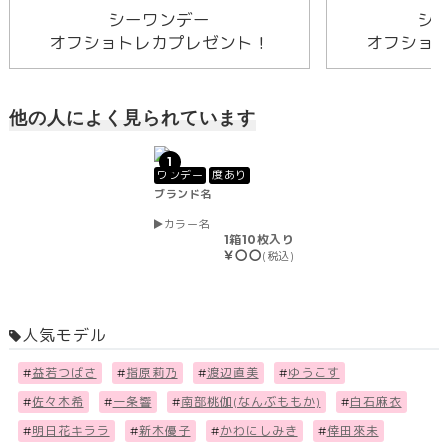
シーワンデー
シ
オフショトレカプレゼント！
オフショ
他の人によく見られています
1
ワンデー
度あり
ブランド名
カラー名
1箱10枚入り
￥〇〇
(税込)
人気モデル
#
益若つばさ
#
指原莉乃
#
渡辺直美
#
ゆうこす
#
佐々木希
#
一条響
#
南部桃伽(なんぶももか)
#
白石麻衣
#
明日花キララ
#
新木優子
#
かわにしみき
#
倖田來未