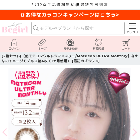
ｶﾗｺﾝ
全品送料無料
最短翌日到着
お得なカラコンキャンペーンはこちら>
カテゴリ
新着商品
ログイン
キープ
モデル検索
カート
(2箱セット)【超モテコンウルトラマンスリー/Motecon ULTRA Monthly】なえ
なのイメージモデル 2箱4枚（1ヶ月使用） [最初のブラウン]