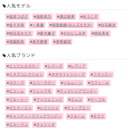
人気モデル
#
益若つばさ
#
指原莉乃
#
渡辺直美
#
ゆうこす
#
佐々木希
#
一条響
#
南部桃伽(なんぶももか)
#
白石麻衣
#
明日花キララ
#
新木優子
#
かわにしみき
#
倖田來未
#
宮脇咲良
#
鈴木愛理
#
実熊瑠琉
人気ブランド
#
エンジェルカラー
#
トパーズ
#
レヴィア
#
エヌズコレクション
#
ネオサイトシリーズ
#
フランミー
#
カラーズ
#
エバーカラー
#
リルムーン
#
ラヴェール
#
ビューム
#
フェリアモ
#
ヴィクトリアワンデー
#
フル－リー
#
アイジェニック
#
ミムコ
#
マーブル
#
ピエナージュ
#
レリッシュ
#
チューズミー
#
キャンディーマジックワンデー
#
クルーム
#
モラク
#
エルージュ
#
チェリッタ