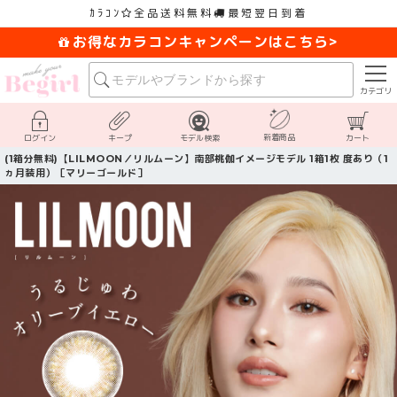
ｶﾗｺﾝ
全品送料無料
最短翌日到着
お得なカラコンキャンペーンはこちら>
カテゴリ
新着商品
ログイン
キープ
モデル検索
カート
(1箱分無料)【LILMOON／リルムーン】南部桃伽イメージモデル 1箱1枚 度あり（1
ヵ月装用）［マリーゴールド］