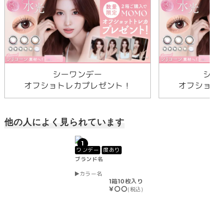
シーワンデー
シ
オフショトレカプレゼント！
オフショ
他の人によく見られています
1
ワンデー
度あり
ブランド名
カラー名
1箱10枚入り
￥〇〇
(税込)