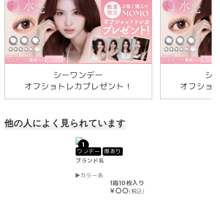
シーワンデー
シ
オフショトレカプレゼント！
オフショ
他の人によく見られています
1
ワンデー
度あり
ブランド名
カラー名
1箱10枚入り
￥〇〇
(税込)