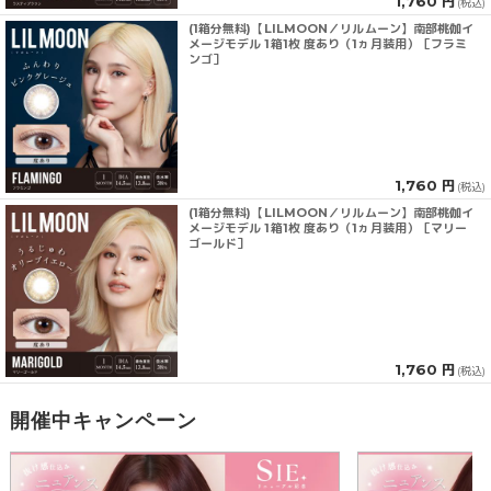
1,760 円
(税込)
(1箱分無料)【LILMOON／リルムーン】南部桃伽イ
メージモデル 1箱1枚 度あり（1ヵ月装用）［フラミ
ンゴ］
1,760 円
(税込)
(1箱分無料)【LILMOON／リルムーン】南部桃伽イ
メージモデル 1箱1枚 度あり（1ヵ月装用）［マリー
ゴールド］
1,760 円
(税込)
開催中キャンペーン