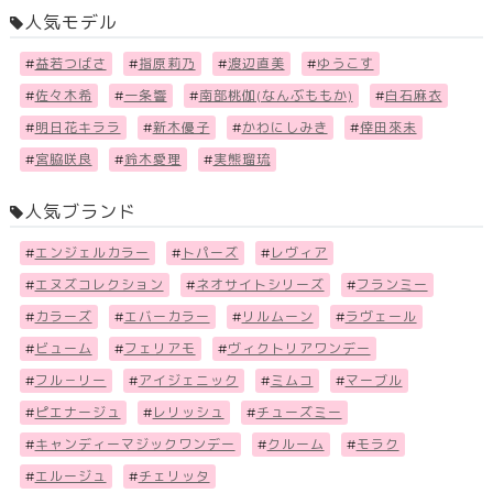
人気モデル
#
益若つばさ
#
指原莉乃
#
渡辺直美
#
ゆうこす
#
佐々木希
#
一条響
#
南部桃伽(なんぶももか)
#
白石麻衣
#
明日花キララ
#
新木優子
#
かわにしみき
#
倖田來未
#
宮脇咲良
#
鈴木愛理
#
実熊瑠琉
人気ブランド
#
エンジェルカラー
#
トパーズ
#
レヴィア
#
エヌズコレクション
#
ネオサイトシリーズ
#
フランミー
#
カラーズ
#
エバーカラー
#
リルムーン
#
ラヴェール
#
ビューム
#
フェリアモ
#
ヴィクトリアワンデー
#
フル－リー
#
アイジェニック
#
ミムコ
#
マーブル
#
ピエナージュ
#
レリッシュ
#
チューズミー
#
キャンディーマジックワンデー
#
クルーム
#
モラク
#
エルージュ
#
チェリッタ