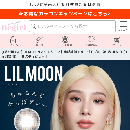
ｶﾗｺﾝ
全品送料無料
最短翌日到着
お得なカラコンキャンペーンはこちら>
カテゴリ
新着商品
ログイン
キープ
モデル検索
カート
(1箱分無料)【LILMOON／リルムーン】南部桃伽イメージモデル 1箱1枚 度あり（1
ヵ月装用）［ラスティグレー］