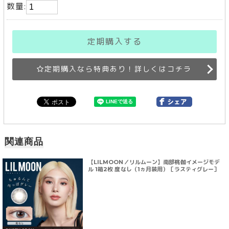
数量:
定期購入する
定期購入なら特典あり！詳しくはコチラ
関連商品
【LILMOON／リルムーン】南部桃伽イメージモデ
ル 1箱2枚 度なし（1ヵ月装用）［ラスティグレー］