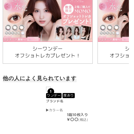
シーワンデー
シ
オフショトレカプレゼント！
オフショ
他の人によく見られています
1
ワンデー
度あり
ブランド名
カラー名
1箱10枚入り
￥〇〇
(税込)