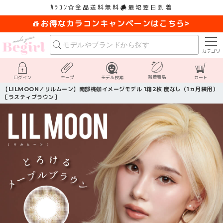
ｶﾗｺﾝ
全品送料無料
最短翌日到着
お得なカラコンキャンペーンはこちら>
カテゴリ
新着商品
ログイン
キープ
モデル検索
カート
【LILMOON／リルムーン】南部桃伽イメージモデル 1箱2枚 度なし（1ヵ月装用）
［ラスティブラウン］