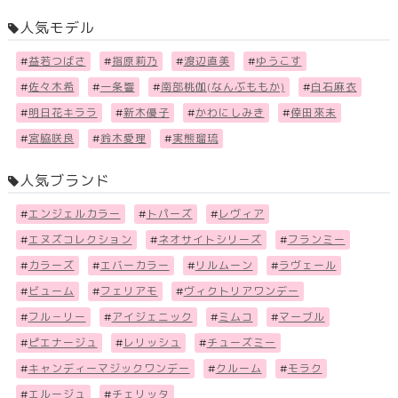
人気モデル
#
益若つばさ
#
指原莉乃
#
渡辺直美
#
ゆうこす
#
佐々木希
#
一条響
#
南部桃伽(なんぶももか)
#
白石麻衣
#
明日花キララ
#
新木優子
#
かわにしみき
#
倖田來未
#
宮脇咲良
#
鈴木愛理
#
実熊瑠琉
人気ブランド
#
エンジェルカラー
#
トパーズ
#
レヴィア
#
エヌズコレクション
#
ネオサイトシリーズ
#
フランミー
#
カラーズ
#
エバーカラー
#
リルムーン
#
ラヴェール
#
ビューム
#
フェリアモ
#
ヴィクトリアワンデー
#
フル－リー
#
アイジェニック
#
ミムコ
#
マーブル
#
ピエナージュ
#
レリッシュ
#
チューズミー
#
キャンディーマジックワンデー
#
クルーム
#
モラク
#
エルージュ
#
チェリッタ