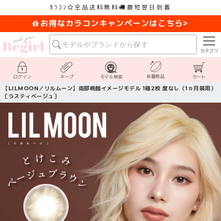
ｶﾗｺﾝ
全品送料無料
最短翌日到着
お得なカラコンキャンペーンはこちら>
カテゴリ
新着商品
ログイン
キープ
モデル検索
カート
【LILMOON／リルムーン】南部桃伽イメージモデル 1箱2枚 度なし（1ヵ月装用）
［ラスティベージュ］