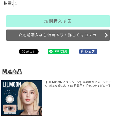
数量:
定期購入する
定期購入なら特典あり！詳しくはコチラ
関連商品
【LILMOON／リルムーン】南部桃伽イメージモデ
ル 1箱2枚 度なし（1ヵ月装用）［ラスティグレー］