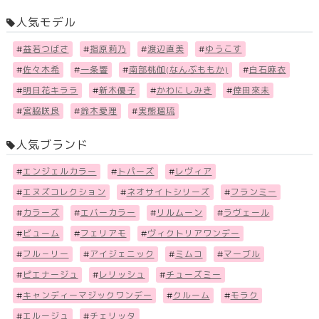
人気モデル
#
益若つばさ
#
指原莉乃
#
渡辺直美
#
ゆうこす
#
佐々木希
#
一条響
#
南部桃伽(なんぶももか)
#
白石麻衣
#
明日花キララ
#
新木優子
#
かわにしみき
#
倖田來未
#
宮脇咲良
#
鈴木愛理
#
実熊瑠琉
人気ブランド
#
エンジェルカラー
#
トパーズ
#
レヴィア
#
エヌズコレクション
#
ネオサイトシリーズ
#
フランミー
#
カラーズ
#
エバーカラー
#
リルムーン
#
ラヴェール
#
ビューム
#
フェリアモ
#
ヴィクトリアワンデー
#
フル－リー
#
アイジェニック
#
ミムコ
#
マーブル
#
ピエナージュ
#
レリッシュ
#
チューズミー
#
キャンディーマジックワンデー
#
クルーム
#
モラク
#
エルージュ
#
チェリッタ