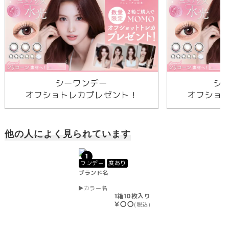
シーワンデー
シ
オフショトレカプレゼント！
オフショ
他の人によく見られています
1
ワンデー
度あり
ブランド名
カラー名
1箱10枚入り
￥〇〇
(税込)