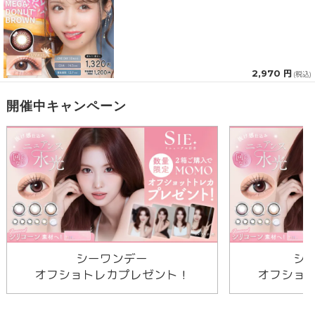
2,970 円
(税込)
開催中キャンペーン
シーワンデー
シ
オフショトレカプレゼント！
オフショ