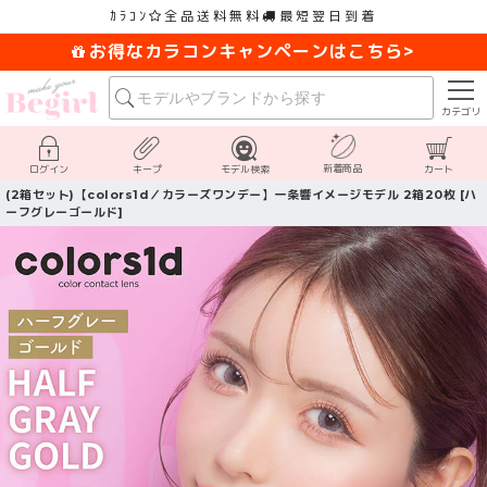
ｶﾗｺﾝ
全品送料無料
最短翌日到着
お得なカラコンキャンペーンはこちら>
カテゴリ
新着商品
ログイン
キープ
モデル検索
カート
(2箱セット)【colors1d／カラーズワンデー】一条響イメージモデル 2箱20枚 [ハ
ーフグレーゴールド]