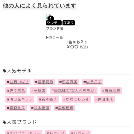
他の人によく見られています
1
ワンデー
度あり
ブランド名
カラー名
1箱10枚入り
￥〇〇
(税込)
人気モデル
#
益若つばさ
#
指原莉乃
#
渡辺直美
#
ゆうこす
#
佐々木希
#
一条響
#
南部桃伽(なんぶももか)
#
白石麻衣
#
明日花キララ
#
新木優子
#
かわにしみき
#
倖田來未
#
宮脇咲良
#
鈴木愛理
#
実熊瑠琉
人気ブランド
#
エンジェルカラー
#
トパーズ
#
レヴィア