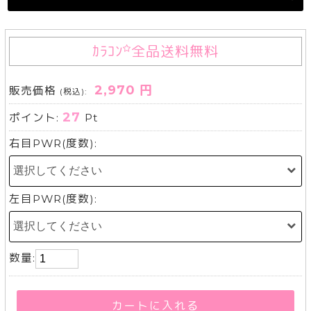
ｶﾗｺﾝ
全品送料無料
2,970 円
販売価格
(税込):
27
ポイント:
Pt
右目PWR(度数):
左目PWR(度数):
数量:
カートに入れる