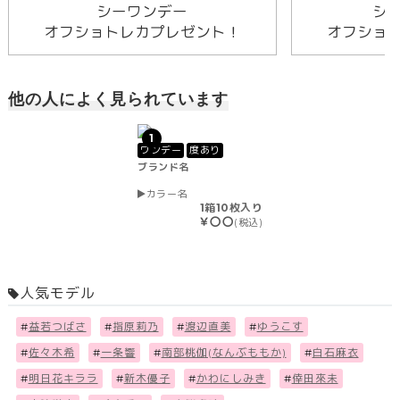
シーワンデー
シ
オフショトレカプレゼント！
オフショ
他の人によく見られています
1
ワンデー
度あり
ブランド名
カラー名
1箱10枚入り
￥〇〇
(税込)
人気モデル
#
益若つばさ
#
指原莉乃
#
渡辺直美
#
ゆうこす
#
佐々木希
#
一条響
#
南部桃伽(なんぶももか)
#
白石麻衣
#
明日花キララ
#
新木優子
#
かわにしみき
#
倖田來未