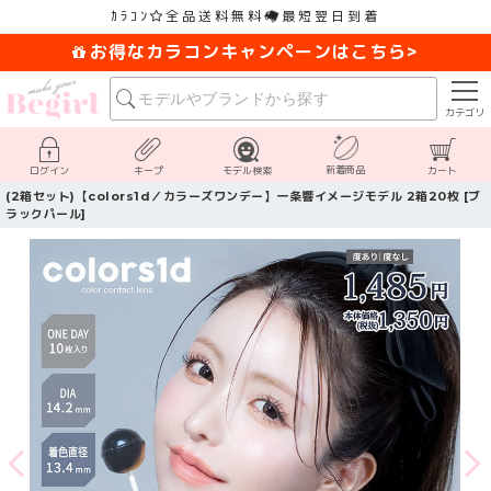
ｶﾗｺﾝ
全品送料無料
最短翌日到着
お得なカラコンキャンペーンはこちら>
カテゴリ
新着商品
ログイン
キープ
モデル検索
カート
(2箱セット)【colors1d／カラーズワンデー】一条響イメージモデル 2箱20枚 [ブ
ラックパール]