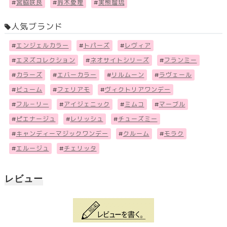
#
宮脇咲良
#
鈴木愛理
#
実熊瑠琉
人気ブランド
#
エンジェルカラー
#
トパーズ
#
レヴィア
#
エヌズコレクション
#
ネオサイトシリーズ
#
フランミー
#
カラーズ
#
エバーカラー
#
リルムーン
#
ラヴェール
#
ビューム
#
フェリアモ
#
ヴィクトリアワンデー
#
フル－リー
#
アイジェニック
#
ミムコ
#
マーブル
#
ピエナージュ
#
レリッシュ
#
チューズミー
#
キャンディーマジックワンデー
#
クルーム
#
モラク
#
エルージュ
#
チェリッタ
レビュー