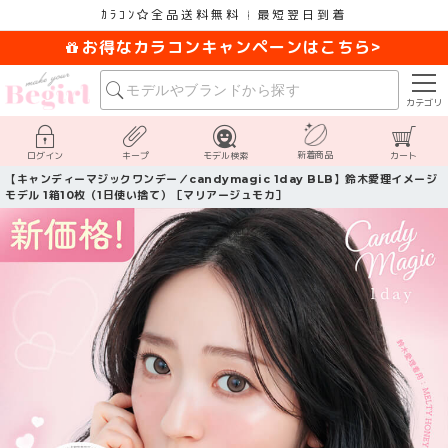
ｶﾗｺﾝ
全品送料無料
最短翌日到着
お得なカラコンキャンペーンはこちら>
カテゴリ
新着商品
ログイン
キープ
モデル検索
カート
【キャンディーマジックワンデー／candymagic 1day BLB】鈴木愛理イメージ
モデル 1箱10枚（1日使い捨て）［マリアージュモカ］