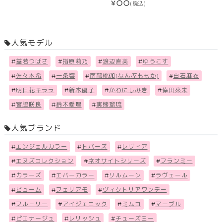
￥〇〇
(税込)
人気モデル
#
益若つばさ
#
指原莉乃
#
渡辺直美
#
ゆうこす
#
佐々木希
#
一条響
#
南部桃伽(なんぶももか)
#
白石麻衣
#
明日花キララ
#
新木優子
#
かわにしみき
#
倖田來未
#
宮脇咲良
#
鈴木愛理
#
実熊瑠琉
人気ブランド
#
エンジェルカラー
#
トパーズ
#
レヴィア
#
エヌズコレクション
#
ネオサイトシリーズ
#
フランミー
#
カラーズ
#
エバーカラー
#
リルムーン
#
ラヴェール
#
ビューム
#
フェリアモ
#
ヴィクトリアワンデー
#
フル－リー
#
アイジェニック
#
ミムコ
#
マーブル
#
ピエナージュ
#
レリッシュ
#
チューズミー