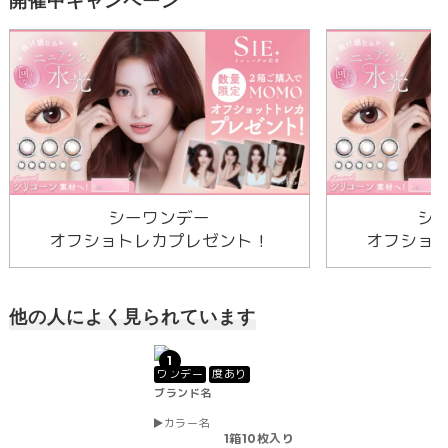
開催中キャンペーン
シーワンデー
シ
オフショトレカプレゼント！
オフショ
他の人によく見られています
1
ワンデー
度あり
ブランド名
カラー名
1箱10枚入り