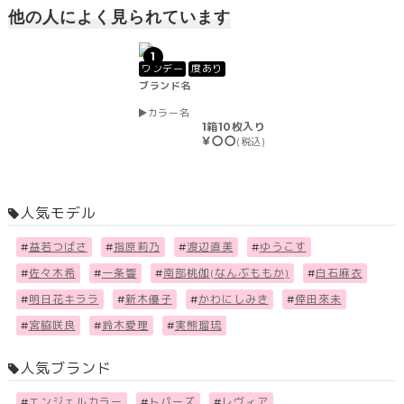
他の人によく見られています
1
ワンデー
度あり
ブランド名
カラー名
1箱10枚入り
￥〇〇
(税込)
人気モデル
#
益若つばさ
#
指原莉乃
#
渡辺直美
#
ゆうこす
#
佐々木希
#
一条響
#
南部桃伽(なんぶももか)
#
白石麻衣
#
明日花キララ
#
新木優子
#
かわにしみき
#
倖田來未
#
宮脇咲良
#
鈴木愛理
#
実熊瑠琉
人気ブランド
#
エンジェルカラー
#
トパーズ
#
レヴィア