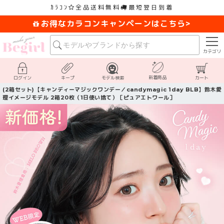
ｶﾗｺﾝ
全品送料無料
最短翌日到着
お得なカラコンキャンペーンはこちら>
カテゴリ
新着商品
ログイン
キープ
モデル検索
カート
(2箱セット)【キャンディーマジックワンデー／candymagic 1day BLB】鈴木愛
理イメージモデル 2箱20枚（1日使い捨て）［ピュアエトワール］