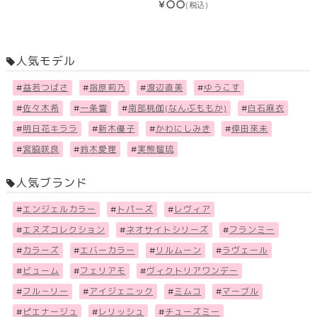
￥〇〇
(税込)
人気モデル
#
益若つばさ
#
指原莉乃
#
渡辺直美
#
ゆうこす
#
佐々木希
#
一条響
#
南部桃伽(なんぶももか)
#
白石麻衣
#
明日花キララ
#
新木優子
#
かわにしみき
#
倖田來未
#
宮脇咲良
#
鈴木愛理
#
実熊瑠琉
人気ブランド
#
エンジェルカラー
#
トパーズ
#
レヴィア
#
エヌズコレクション
#
ネオサイトシリーズ
#
フランミー
#
カラーズ
#
エバーカラー
#
リルムーン
#
ラヴェール
#
ビューム
#
フェリアモ
#
ヴィクトリアワンデー
#
フル－リー
#
アイジェニック
#
ミムコ
#
マーブル
#
ピエナージュ
#
レリッシュ
#
チューズミー