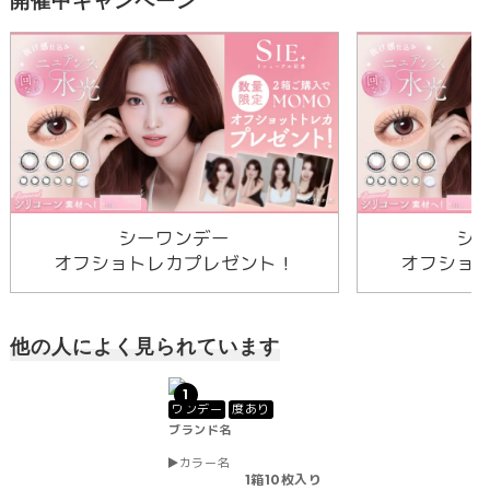
開催中キャンペーン
シーワンデー
シ
オフショトレカプレゼント！
オフショ
他の人によく見られています
1
ワンデー
度あり
ブランド名
カラー名
1箱10枚入り