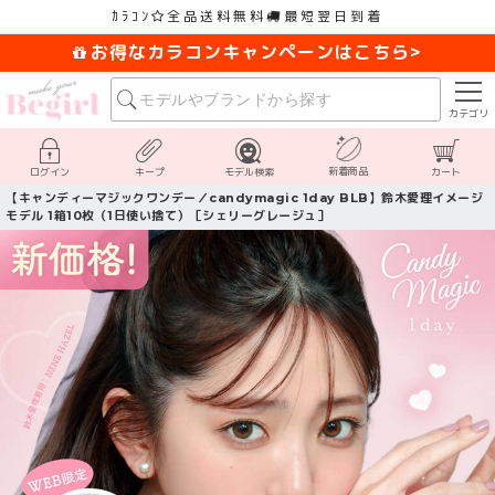
ｶﾗｺﾝ
全品送料無料
最短翌日到着
お得なカラコンキャンペーンはこちら>
カテゴリ
新着商品
ログイン
キープ
モデル検索
カート
【キャンディーマジックワンデー／candymagic 1day BLB】鈴木愛理イメージ
モデル 1箱10枚（1日使い捨て）［シェリーグレージュ］