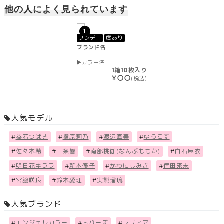
他の人によく見られています
1
ワンデー
度あり
ブランド名
カラー名
1箱10枚入り
￥〇〇
(税込)
人気モデル
#
益若つばさ
#
指原莉乃
#
渡辺直美
#
ゆうこす
#
佐々木希
#
一条響
#
南部桃伽(なんぶももか)
#
白石麻衣
#
明日花キララ
#
新木優子
#
かわにしみき
#
倖田來未
#
宮脇咲良
#
鈴木愛理
#
実熊瑠琉
人気ブランド
#
エンジェルカラー
#
トパーズ
#
レヴィア