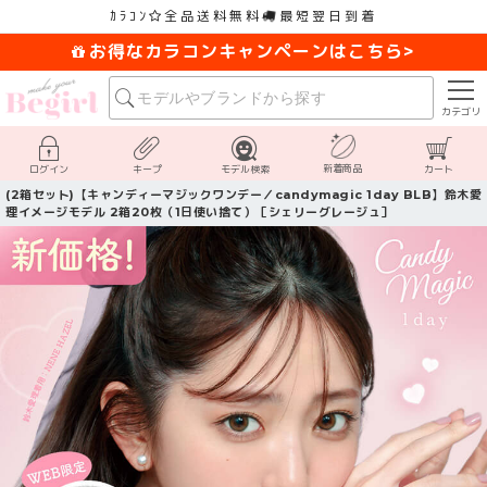
ｶﾗｺﾝ
全品送料無料
最短翌日到着
お得なカラコンキャンペーンはこちら>
カテゴリ
新着商品
ログイン
キープ
モデル検索
カート
(2箱セット)【キャンディーマジックワンデー／candymagic 1day BLB】鈴木愛
理イメージモデル 2箱20枚（1日使い捨て）［シェリーグレージュ］