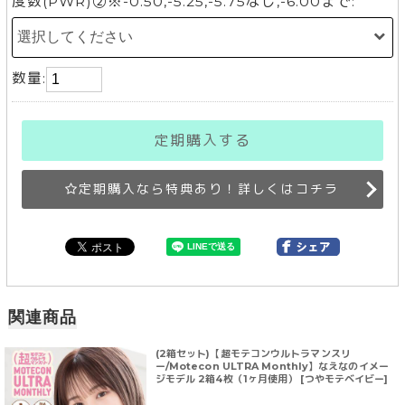
度数(PWR)②※-0.50,-5.25,-5.75なし,-6.00まで:
数量:
定期購入する
定期購入なら特典あり！詳しくはコチラ
関連商品
(2箱セット)【超モテコンウルトラマンスリ
ー/Motecon ULTRA Monthly】なえなのイメー
ジモデル 2箱4枚（1ヶ月使用） [つやモテベイビー]