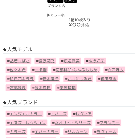
ワンデー
度あり
ブランド名
カラー名
1箱10枚入り
￥〇〇
(税込)
人気モデル
#
益若つばさ
#
指原莉乃
#
渡辺直美
#
ゆうこす
#
佐々木希
#
一条響
#
南部桃伽(なんぶももか)
#
白石麻衣
#
明日花キララ
#
新木優子
#
かわにしみき
#
倖田來未
#
宮脇咲良
#
鈴木愛理
#
実熊瑠琉
人気ブランド
#
エンジェルカラー
#
トパーズ
#
レヴィア
#
エヌズコレクション
#
ネオサイトシリーズ
#
フランミー
#
カラーズ
#
エバーカラー
#
リルムーン
#
ラヴェール