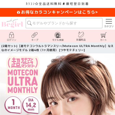
ｶﾗｺﾝ
全品送料無料
最短翌日到着
お得なカラコンキャンペーンはこちら>
カテゴリ
新着商品
ログイン
キープ
モデル検索
カート
(2箱セット)【超モテコンウルトラマンスリー/Motecon ULTRA Monthly】なえ
なのイメージモデル 2箱4枚（1ヶ月使用） [つやモテチェリー]