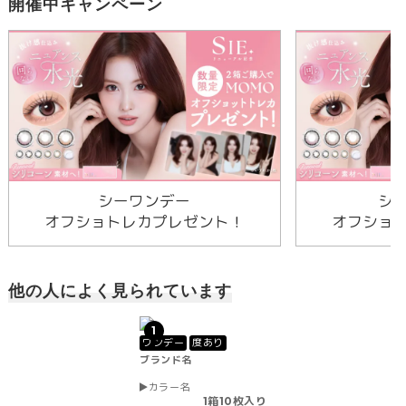
開催中キャンペーン
シーワンデー
シ
オフショトレカプレゼント！
オフショ
他の人によく見られています
1
ワンデー
度あり
ブランド名
カラー名
1箱10枚入り