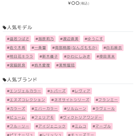
￥〇〇
(税込)
人気モデル
#
益若つばさ
#
指原莉乃
#
渡辺直美
#
ゆうこす
#
佐々木希
#
一条響
#
南部桃伽(なんぶももか)
#
白石麻衣
#
明日花キララ
#
新木優子
#
かわにしみき
#
倖田來未
#
宮脇咲良
#
鈴木愛理
#
実熊瑠琉
人気ブランド
#
エンジェルカラー
#
トパーズ
#
レヴィア
#
エヌズコレクション
#
ネオサイトシリーズ
#
フランミー
#
カラーズ
#
エバーカラー
#
リルムーン
#
ラヴェール
#
ビューム
#
フェリアモ
#
ヴィクトリアワンデー
#
フル－リー
#
アイジェニック
#
ミムコ
#
マーブル
#
ピエナージュ
#
レリッシュ
#
チューズミー