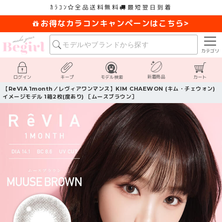
ｶﾗｺﾝ
全品送料無料
最短翌日到着
お得なカラコンキャンペーンはこちら>
カテゴリ
新着商品
ログイン
キープ
モデル検索
カート
【ReVIA 1month／レヴィアワンマンス】KIM CHAEWON (キム・チェウォン)
イメージモデル 1箱2枚(度あり) ［ムースブラウン］