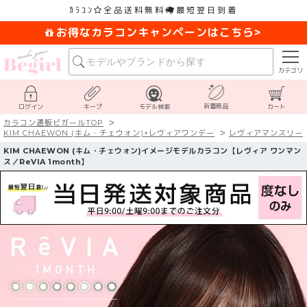
ｶﾗｺﾝ
全品送料無料
最短翌日到着
お得なカラコンキャンペーンはこちら>
カテゴリ
新着商品
ログイン
キープ
モデル検索
カート
カラコン通販ビガールTOP
KIM CHAEWON (キム・チェウォン)×レヴィアワンデー
レヴィアマンスリー
KIM CHAEWON (キム・チェウォン)イメージモデルカラコン【レヴィア ワンマン
ス／ReVIA 1month】