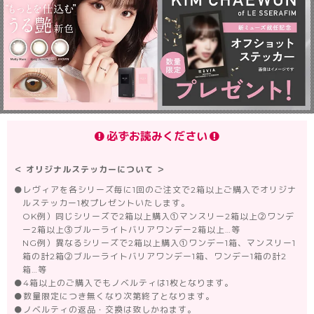
必ずお読みください
＜ オリジナルステッカーについて ＞
●
レヴィアを各シリーズ毎に1回のご注文で2箱以上ご購入でオリジナ
ルステッカー1枚プレゼントいたします。
OK例）同じシリーズで2箱以上購入①マンスリー2箱以上②ワンデ
ー2箱以上③ブルーライトバリアワンデー2箱以上…等
NG例）異なるシリーズで2箱以上購入①ワンデー1箱、マンスリー1
箱の計2箱②ブルーライトバリアワンデー1箱、ワンデー1箱の計2
箱…等
●
4箱以上のご購入でもノベルティは1枚となります。
●
数量限定につき無くなり次第終了となります。
●
ノベルティの返品・交換は致しかねます。