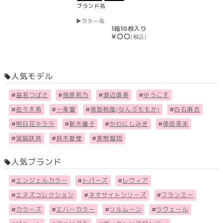
ブランド名
カラー名
1箱10枚入り
￥〇〇
(税込)
人気モデル
#
益若つばさ
#
指原莉乃
#
渡辺直美
#
ゆうこす
#
佐々木希
#
一条響
#
南部桃伽(なんぶももか)
#
白石麻衣
#
明日花キララ
#
新木優子
#
かわにしみき
#
倖田來未
#
宮脇咲良
#
鈴木愛理
#
実熊瑠琉
人気ブランド
#
エンジェルカラー
#
トパーズ
#
レヴィア
#
エヌズコレクション
#
ネオサイトシリーズ
#
フランミー
#
カラーズ
#
エバーカラー
#
リルムーン
#
ラヴェール