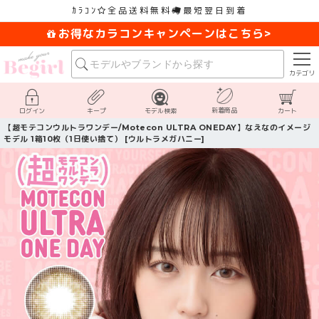
ｶﾗｺﾝ
全品送料無料
最短翌日到着
お得なカラコンキャンペーンはこちら>
カテゴリ
新着商品
ログイン
キープ
モデル検索
カート
【超モテコンウルトラワンデー/Motecon ULTRA ONEDAY】なえなのイメージ
モデル 1箱10枚（1日使い捨て） [ウルトラメガハニー]