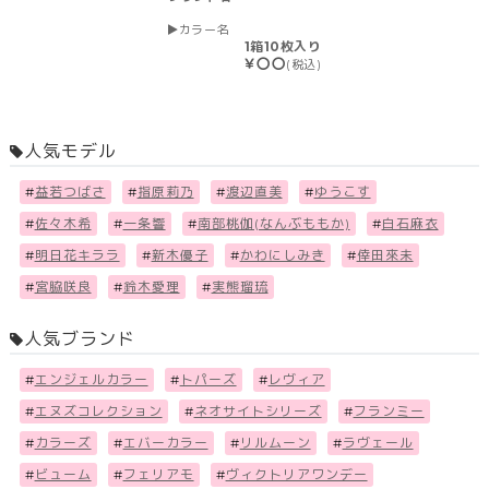
カラー名
1箱10枚入り
￥〇〇
(税込)
人気モデル
#
益若つばさ
#
指原莉乃
#
渡辺直美
#
ゆうこす
#
佐々木希
#
一条響
#
南部桃伽(なんぶももか)
#
白石麻衣
#
明日花キララ
#
新木優子
#
かわにしみき
#
倖田來未
#
宮脇咲良
#
鈴木愛理
#
実熊瑠琉
人気ブランド
#
エンジェルカラー
#
トパーズ
#
レヴィア
#
エヌズコレクション
#
ネオサイトシリーズ
#
フランミー
#
カラーズ
#
エバーカラー
#
リルムーン
#
ラヴェール
#
ビューム
#
フェリアモ
#
ヴィクトリアワンデー