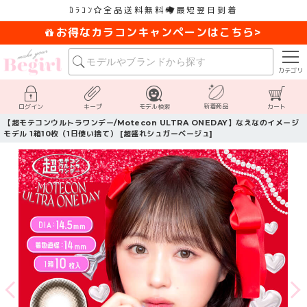
ｶﾗｺﾝ
全品送料無料
最短翌日到着
お得なカラコンキャンペーンはこちら>
カテゴリ
新着商品
ログイン
キープ
モデル検索
カート
【超モテコンウルトラワンデー/Motecon ULTRA ONEDAY】なえなのイメージ
モデル 1箱10枚（1日使い捨て） [超盛れシュガーベージュ]