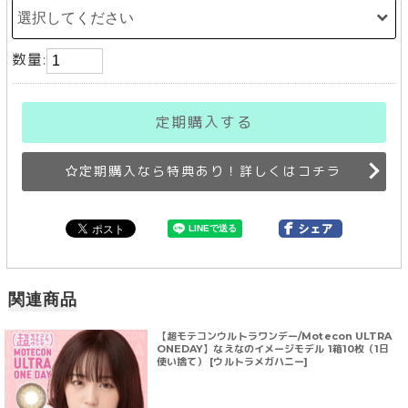
数量:
定期購入する
定期購入なら特典あり！詳しくはコチラ
関連商品
【超モテコンウルトラワンデー/Motecon ULTRA
ONEDAY】なえなのイメージモデル 1箱10枚（1日
使い捨て） [ウルトラメガハニー]