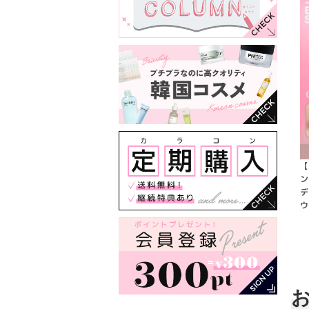
【
ン
デ
ウ