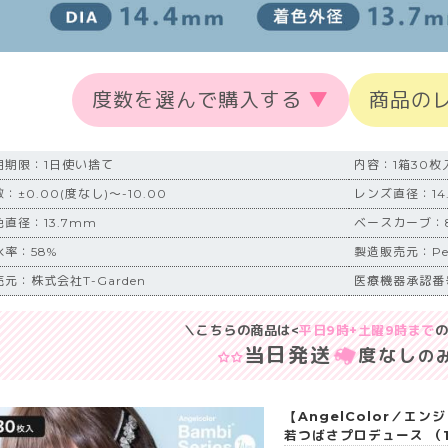
度数を選んで購入する
▼
商品の
用期限：1日使い捨て
内容：1箱30枚
：±0.00(度なし)～-10.00
レンズ直径：14
色直径：13.7mm
ベースカーブ：8
水率：58%
製造販売元：Pega
元：株式会社T-Garden
医療機器承認番号：
＼こちらの商品は<
平日9時+土曜9時まで
の
当日発送
度なし
の
【AngelColor／エ
若つばさプロデュース （