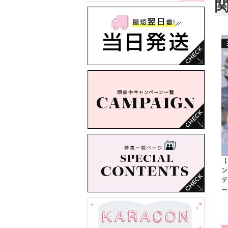
【
ン
デ
ー