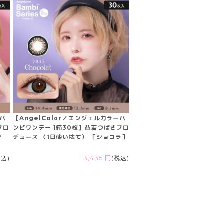
ーバ
【AngelColor／エンジェルカラーバ
プロ
ンビワンデー 1箱30枚】益若つばさプロ
ン
デュース （1日使い捨て） ［ショコラ］
税込)
3,435 円
(税込)