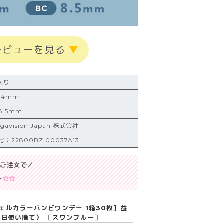
レビューを見る
▼
入り
.4mm
.5mm
vision Japan 株式会社
22800BZI00037A13
ご注文で／
み
ンジェルカラーバンビワンデー 1箱30枚】益
1日使い捨て） ［スワンブルー］