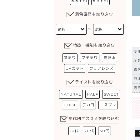
8.8mm
8.9mm
着色直径を絞り込む
〜
特徴・機能を絞り込む
使
度あり
フチあり
高含水
度数
UVカット
クリアレンズ
着
含
テイストを絞り込む
販売
NATURAL
HALF
SWEET
COOL
デカ目
コスプレ
年代別オススメを絞り込む
10代
20代
30代