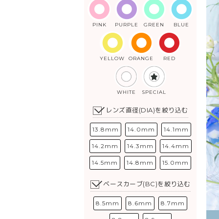
PINK
PURPLE
GREEN
BLUE
YELLOW
ORANGE
RED
WHITE
SPECIAL
レンズ直径(DIA)を絞り込む
13.8mm
14.0mm
14.1mm
14.2mm
14.3mm
14.4mm
14.5mm
14.8mm
15.0mm
ベースカーブ(BC)を絞り込む
8.5mm
8.6mm
8.7mm