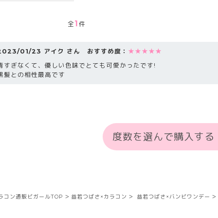
1
全
件
2023/01/23 アイク さん おすすめ度：
★★★★★
青すぎなくて、優しい色味でとても可愛かったです!
黒髪との相性最高です
度数を選んで購入する
ラコン通販ビガールTOP
益若つばさ×カラコン
益若つばさ×バンビワンデー