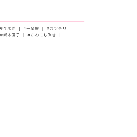
佐々木希
#
一条響
#
カンテリ
#
新木優子
#
かわにしみき