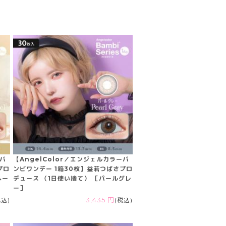
ーバ
【AngelColor／エンジェルカラーバ
プロ
ンビワンデー 1箱30枚】益若つばさプロ
ヘー
デュース （1日使い捨て） ［パールグレ
ー］
税込)
3,435 円
(税込)