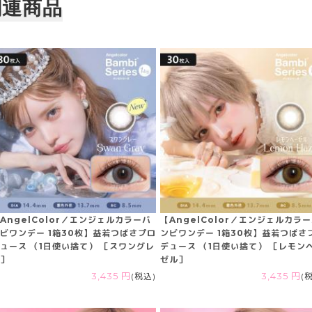
関連商品
AngelColor／エンジェルカラーバ
【AngelColor／エンジェルカラ
ビワンデー 1箱30枚】益若つばさプロ
ンビワンデー 1箱30枚】益若つばさ
ュース （1日使い捨て） ［スワングレ
デュース （1日使い捨て） ［レモン
］
ゼル］
3,435 円
(税込)
3,435 円
(