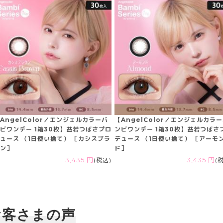
AngelColor／エンジェルカラーバ
【AngelColor／エンジェルカラ
ビワンデー 1箱30枚】益若つばさプロ
ンビワンデー 1箱30枚】益若つばさ
ュース （1日使い捨て） ［カシスブラ
デュース （1日使い捨て） ［アーモ
ン］
ド］
3,435 円
(税込)
3,435 円
(
お客さまの声