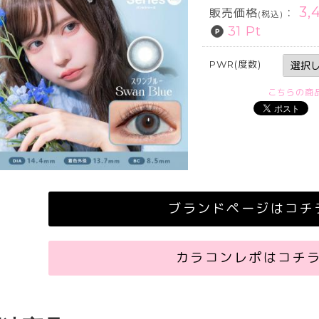
3,
販売価格
：
(税込)
31 Pt
PWR(度数)
こちらの商
ブランドページはコチ
カラコンレポはコチ