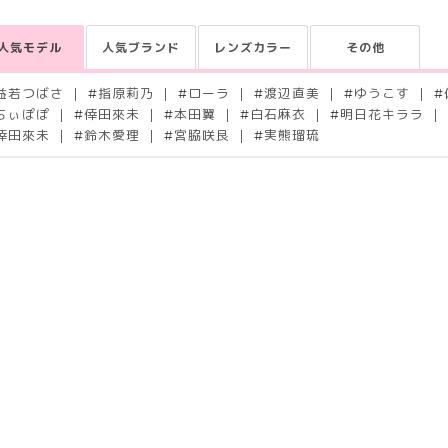
人気モデル
人気ブランド
レンズカラー
その他
益若つばさ
#
指原莉乃
#
ローラ
#
渡辺直美
#
ゆうこす
#
ちぃぽぽ
#
倖田來未
#
本田翼
#
白石麻衣
#
明日花キララ
倖田來未
#
鈴木愛理
#
宮脇咲良
#
実熊瑠琉