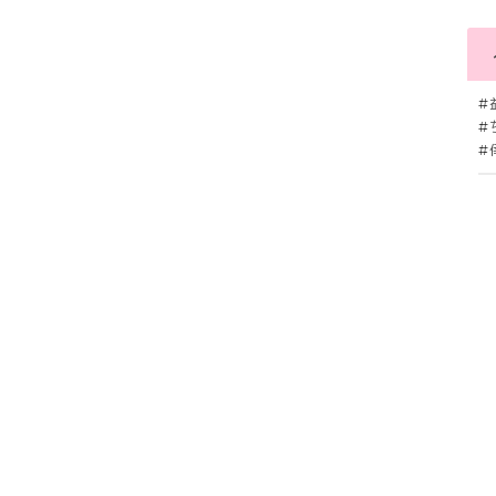
#
#
#