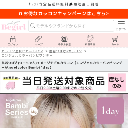
ｶﾗｺﾝ
全品送料無料
最短翌日到着
お得なカラコンキャンペーンはこちら>
カテゴリ
新着商品
ログイン
キープ
モデル検索
カート
カラコン通販ビガールTOP
益若つばさ×カラコン
エンジェルカラーバンビワンデー
益若つばさ(つーちゃん)イメージモデルカラコン【エンジェルカラーバンビワンデ
ー/Angelcolor Bambi 1day】