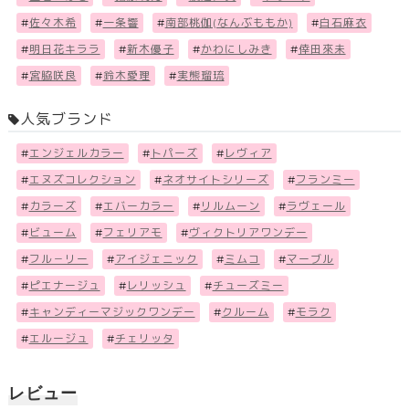
#
佐々木希
#
一条響
#
南部桃伽(なんぶももか)
#
白石麻衣
#
明日花キララ
#
新木優子
#
かわにしみき
#
倖田來未
#
宮脇咲良
#
鈴木愛理
#
実熊瑠琉
人気ブランド
#
エンジェルカラー
#
トパーズ
#
レヴィア
#
エヌズコレクション
#
ネオサイトシリーズ
#
フランミー
#
カラーズ
#
エバーカラー
#
リルムーン
#
ラヴェール
#
ビューム
#
フェリアモ
#
ヴィクトリアワンデー
#
フル－リー
#
アイジェニック
#
ミムコ
#
マーブル
#
ピエナージュ
#
レリッシュ
#
チューズミー
#
キャンディーマジックワンデー
#
クルーム
#
モラク
#
エルージュ
#
チェリッタ
レビュー