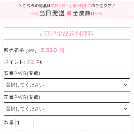
＼こちらの商品は
平日9時+土曜9時まで
のご注文で／
当日発送
全度数
!!
ｶﾗｺﾝ
全品送料無料
3,520 円
販売価格
(税込):
32
ポイント:
Pt
右目PWR(度数):
左目PWR(度数):
数量: