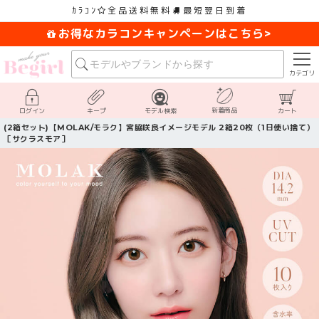
ｶﾗｺﾝ
全品送料無料
最短翌日到着
お得なカラコンキャンペーンはこちら>
カテゴリ
新着商品
ログイン
キープ
モデル検索
カート
(2箱セット)【MOLAK/モラク】宮脇咲良イメージモデル 2箱20枚（1日使い捨て）
［サクラスモア］