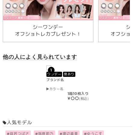
シーワンデー
シ
オフショトレカプレゼント！
オフショ
他の人によく見られています
1
ワンデー
度あり
ブランド名
カラー名
1箱10枚入り
￥〇〇
(税込)
人気モデル
#
益若つばさ
#
指原莉乃
#
渡辺直美
#
ゆうこす