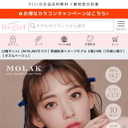
ｶﾗｺﾝ
全品送料無料
最短翌日到着
お得なカラコンキャンペーンはこちら>
カテゴリ
新着商品
ログイン
キープ
モデル検索
カート
(2箱セット)【MOLAK/モラク】宮脇咲良イメージモデル 2箱20枚（1日使い捨て）
［ダズルベージュ］