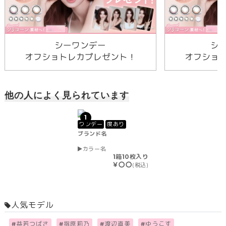
シーワンデー
シ
オフショトレカプレゼント！
オフショ
他の人によく見られています
1
ワンデー
度あり
ブランド名
カラー名
1箱10枚入り
￥〇〇
(税込)
人気モデル
#
益若つばさ
#
指原莉乃
#
渡辺直美
#
ゆうこす