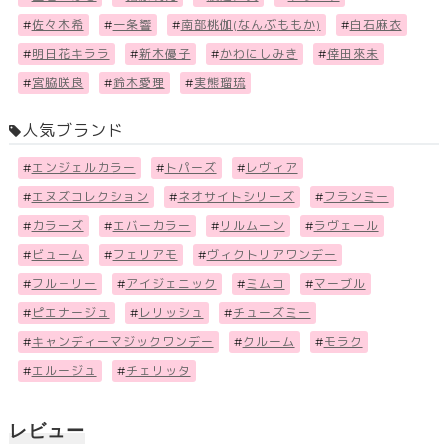
#
佐々木希
#
一条響
#
南部桃伽(なんぶももか)
#
白石麻衣
#
明日花キララ
#
新木優子
#
かわにしみき
#
倖田來未
#
宮脇咲良
#
鈴木愛理
#
実熊瑠琉
人気ブランド
#
エンジェルカラー
#
トパーズ
#
レヴィア
#
エヌズコレクション
#
ネオサイトシリーズ
#
フランミー
#
カラーズ
#
エバーカラー
#
リルムーン
#
ラヴェール
#
ビューム
#
フェリアモ
#
ヴィクトリアワンデー
#
フル－リー
#
アイジェニック
#
ミムコ
#
マーブル
#
ピエナージュ
#
レリッシュ
#
チューズミー
#
キャンディーマジックワンデー
#
クルーム
#
モラク
#
エルージュ
#
チェリッタ
レビュー