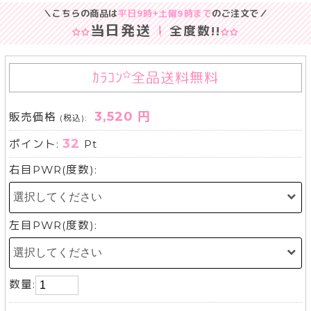
＼こちらの商品は
平日9時+土曜9時まで
のご注文で／
当日発送
全度数
!!
ｶﾗｺﾝ
全品送料無料
3,520 円
販売価格
(税込):
32
ポイント:
Pt
右目PWR(度数):
左目PWR(度数):
数量: