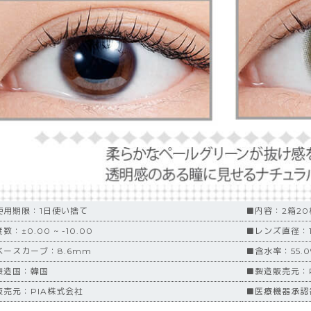
使用期限：1日使い捨て
■内容：2箱2
数：±0.00 ~ -10.00
■レンズ直径：1
ベースカーブ：8.6mm
■含水率：55.0
製造国：韓国
■製造販売元：
販売元：PIA株式会社
■医療機器承認番号