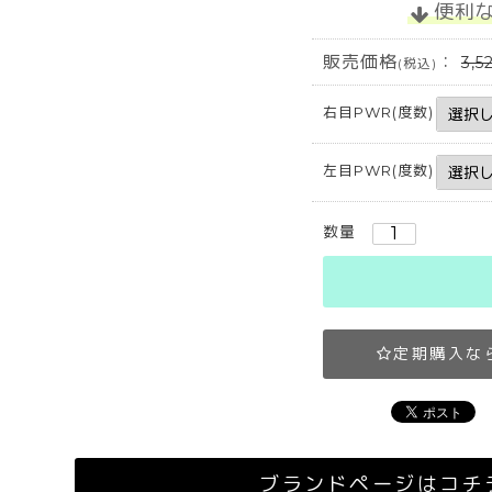
便利
販売価格
：
3,5
(税込)
右目PWR(度数)
左目PWR(度数)
数量
定期購入な
ブランドページはコチ