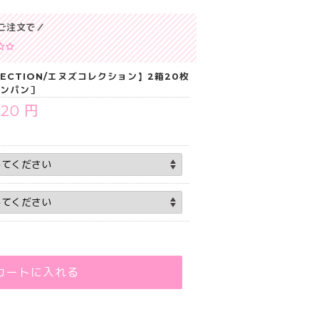
ご注文で／
LLECTION/エヌズコレクション】2箱20枚
ロンパン］
520 円
カートに入れる