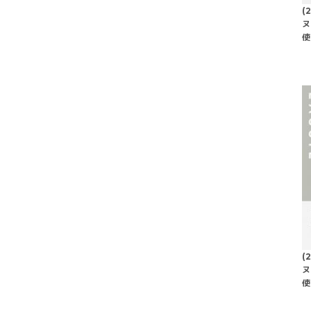
(
ヌ
使
(
ヌ
使