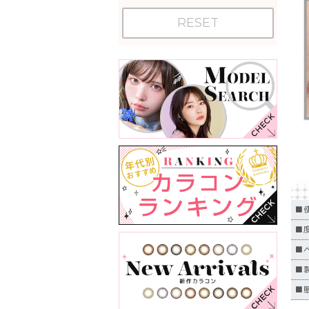
RESET
■
■度
■
■
■