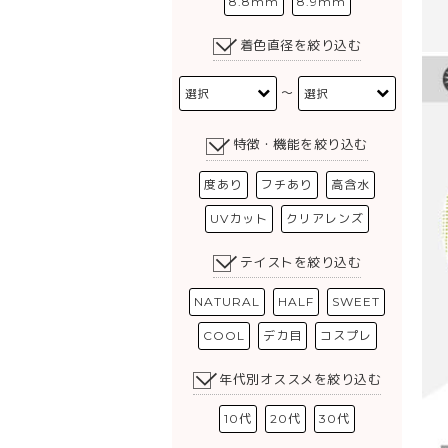
8.8mm
8.9mm
着色直径を絞り込む
〜
特徴・機能を絞り込む
度あり
フチあり
高含水
UVカット
クリアレンズ
テイストを絞り込む
NATURAL
HALF
SWEET
COOL
デカ目
コスプレ
年代別オススメを絞り込む
10代
20代
30代