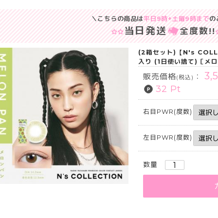
＼こちらの商品は
平日9時+土曜9時まで
の
当日発送
全度数
!!
(2箱セット)【N's CO
入り (1日使い捨て)［メ
3,
販売価格
：
(税込)
32 Pt
右目PWR(度数)
左目PWR(度数)
数量