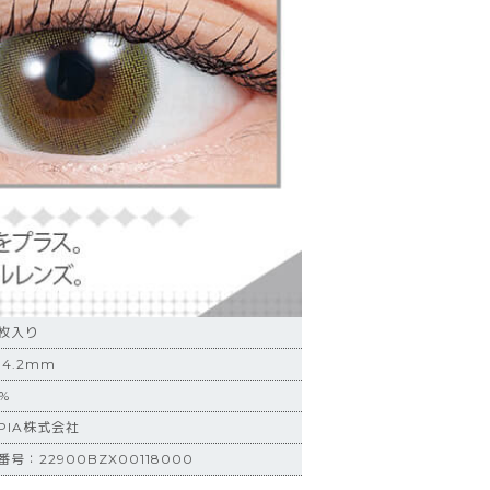
0枚入り
4.2mm
%
PIA株式会社
：22900BZX00118000