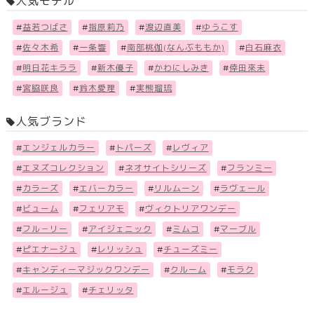
人気モデル
#
益若つばさ
#
指原莉乃
#
渡辺直美
#
ゆうこす
#
佐々木希
#
一条響
#
南部桃伽(なんぶももか)
#
白石麻衣
#
明日花キララ
#
新木優子
#
かわにしみき
#
倖田來未
#
宮脇咲良
#
鈴木愛理
#
実熊瑠琉
人気ブランド
#
エンジェルカラー
#
トパーズ
#
レヴィア
#
エヌズコレクション
#
ネオサイトシリーズ
#
フランミー
#
カラーズ
#
エバーカラー
#
リルムーン
#
ラヴェール
#
ビューム
#
フェリアモ
#
ヴィクトリアワンデー
#
フル－リー
#
アイジェニック
#
ミムコ
#
マーブル
#
ピエナージュ
#
レリッシュ
#
チューズミー
#
キャンディーマジックワンデー
#
クルーム
#
モラク
#
エルージュ
#
チェリッタ