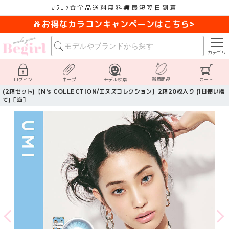
ｶﾗｺﾝ
全品送料無料
最短翌日到着
お得なカラコンキャンペーンはこちら>
カテゴリ
新着商品
ログイン
キープ
モデル検索
カート
(2箱セット)【N's COLLECTION/エヌズコレクション】2箱20枚入り (1日使い捨
て)［海］