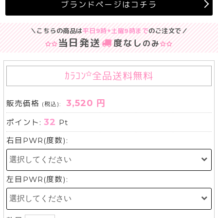
ブランドページはコチラ
＼こちらの商品は
平日9時+土曜9時まで
のご注文で／
当日発送
度なし
のみ
ｶﾗｺﾝ
全品送料無料
3,520 円
販売価格
(税込):
32
ポイント:
Pt
右目PWR(度数):
左目PWR(度数):