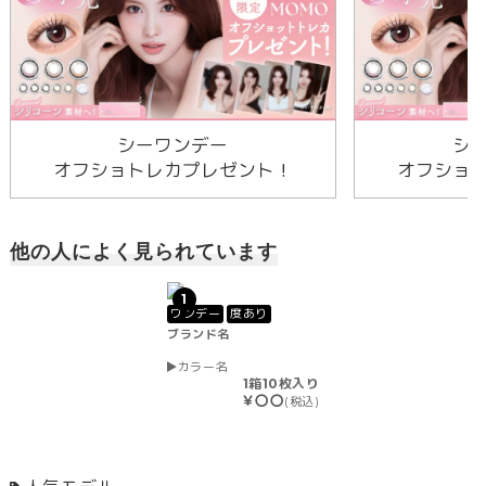
シーワンデー
シ
オフショトレカプレゼント！
オフショ
他の人によく見られています
1
ワンデー
度あり
ブランド名
カラー名
1箱10枚入り
￥〇〇
(税込)