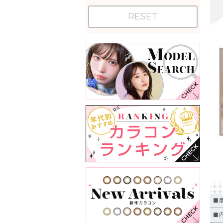
RESET
■
■