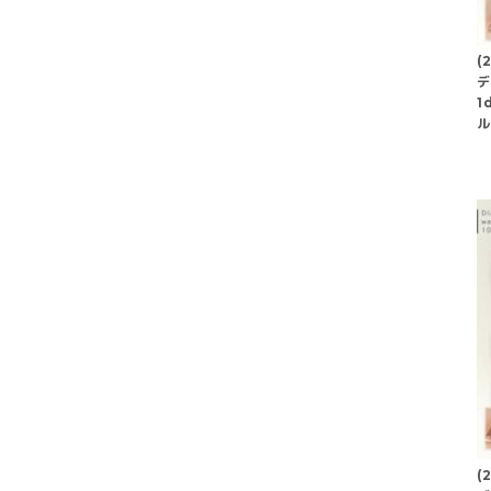
(
デ
1
ル
(