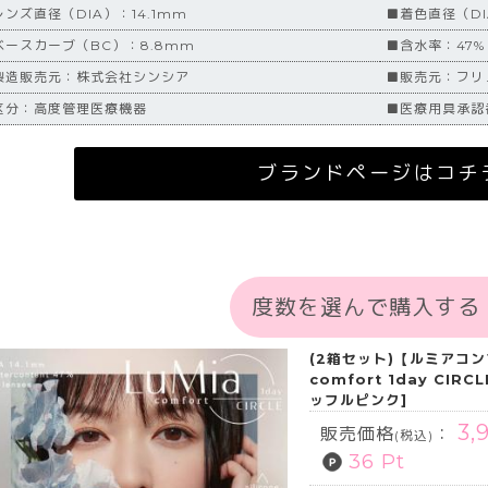
レンズ直径（DIA）：14.1mm
■着色直径（DI
ベースカーブ（BC）：8.8mm
■含水率：47%
製造販売元：株式会社シンシア
■販売元：フリ
区分：高度管理医療機器
■医療用具承認番号
ブランドページはコチ
度数を選んで購入する
(2箱セット)【ルミアコン
comfort 1day CI
ッフルピンク]
3,
販売価格
：
(税込)
36 Pt