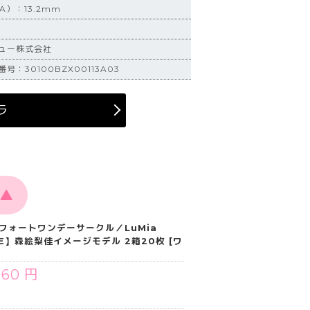
A）：13.2mm
ュー株式会社
：30100BZX00113A03
ラ
▲
フォートワンデーサークル／LuMia
RCLE】森絵梨佳イメージモデル 2箱20枚 [ワ
960 円