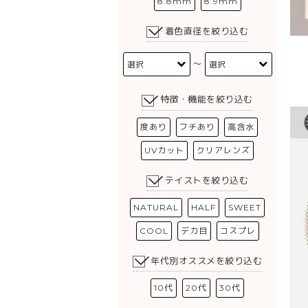
8.8mm
8.9mm
着色直径を絞り込む
〜
特徴・機能を絞り込む
度あり
フチあり
高含水
UVカット
クリアレンズ
テイストを絞り込む
NATURAL
HALF
SWEET
COOL
デカ目
コスプレ
年代別オススメを絞り込む
10代
20代
30代