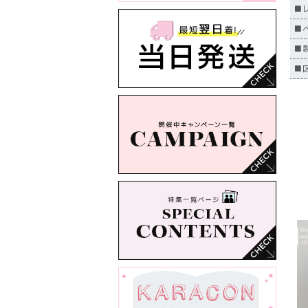
■
■
■
■