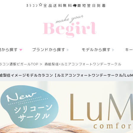
ｶﾗｺﾝ
全品送料無料
最短翌日到着
間から探す
ブランドから探す
モデルから探す
キ
ラコン通販ビガールTOP
森絵梨佳×ルミアコンフォートワンデーサークル
絵梨佳イメージモデルカラコン【ルミアコンフォートワンデーサークル/LuMia co