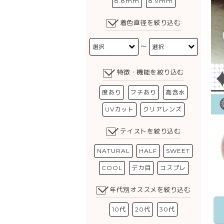
8.8mm
8.9mm
着色直径を絞り込む
〜
特徴・機能を絞り込む
度あり
フチあり
高含水
UVカット
クリアレンズ
テイストを絞り込む
NATURAL
HALF
SWEET
COOL
デカ目
コスプレ
年代別オススメを絞り込む
10代
20代
30代