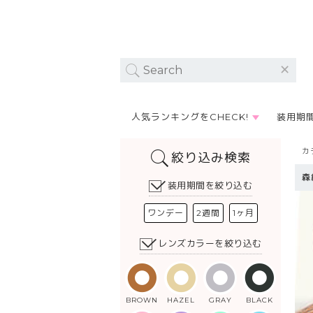
人気ランキングをCHECK!
装用期
カ
絞り込み検索
森
装用期間を絞り込む
ワンデー
2週間
1ヶ月
レンズカラーを絞り込む
BROWN
HAZEL
GRAY
BLACK