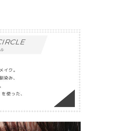
 CIRCLE
クル
メイク。
馴染み、
。
 を使った、