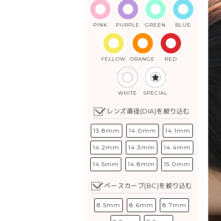
PINK
PURPLE
GREEN
BLUE
YELLOW
ORANGE
RED
WHITE
SPECIAL
レンズ直径(DIA)を絞り込む
13.8mm
14.0mm
14.1mm
14.2mm
14.3mm
14.4mm
14.5mm
14.8mm
15.0mm
ベースカーブ(BC)を絞り込む
8.5mm
8.6mm
8.7mm