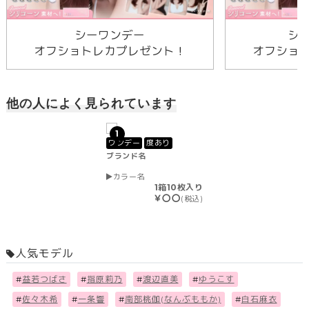
シーワンデー
シ
オフショトレカプレゼント！
オフショ
他の人によく見られています
1
ワンデー
度あり
ブランド名
カラー名
1箱10枚入り
￥〇〇
(税込)
人気モデル
#
益若つばさ
#
指原莉乃
#
渡辺直美
#
ゆうこす
#
佐々木希
#
一条響
#
南部桃伽(なんぶももか)
#
白石麻衣