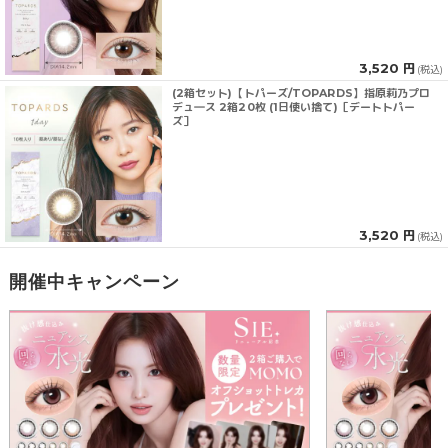
3,520 円
(税込)
(2箱セット)【トパーズ/TOPARDS】指原莉乃プロ
デュ―ス 2箱20枚 (1日使い捨て)［デートトパー
ズ］
3,520 円
(税込)
開催中キャンペーン