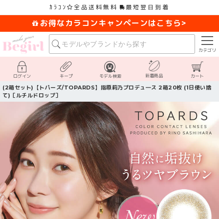
ｶﾗｺﾝ
全品送料無料
最短翌日到着
お得なカラコンキャンペーンはこちら>
カテゴリ
新着商品
ログイン
キープ
モデル検索
カート
(2箱セット)【トパーズ/TOPARDS】指原莉乃プロデュ―ス 2箱20枚 (1日使い捨
て)［ルチルドロップ］