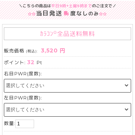
＼こちらの商品は
平日9時+土曜9時まで
のご注文で／
当日発送
度なし
のみ
ｶﾗｺﾝ
全品送料無料
3,520 円
販売価格
(税込):
32
ポイント:
Pt
右目PWR(度数):
左目PWR(度数):
数量: