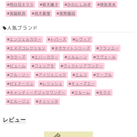
#
明日花キララ
#
新木優子
#
かわにしみき
#
倖田來未
#
宮脇咲良
#
鈴木愛理
#
実熊瑠琉
人気ブランド
#
エンジェルカラー
#
トパーズ
#
レヴィア
#
エヌズコレクション
#
ネオサイトシリーズ
#
フランミー
#
カラーズ
#
エバーカラー
#
リルムーン
#
ラヴェール
#
ビューム
#
フェリアモ
#
ヴィクトリアワンデー
#
フル－リー
#
アイジェニック
#
ミムコ
#
マーブル
#
ピエナージュ
#
レリッシュ
#
チューズミー
#
キャンディーマジックワンデー
#
クルーム
#
モラク
#
エルージュ
#
チェリッタ
レビュー