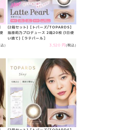
】
(2箱セット)【トパーズ/TOPARDS】
日使
指原莉乃プロデュ―ス 2箱20枚 (1日使
い捨て)［ラテパール］
税込)
3,520 円
(税込)
】
(2箱セット)【トパーズ/TOPARDS】