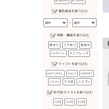
8.8mm
8.9mm
着色直径を絞り込む
〜
特徴・機能を絞り込む
度あり
フチあり
高含水
UVカット
クリアレンズ
テイストを絞り込む
NATURAL
HALF
SWEET
COOL
デカ目
コスプレ
年代別オススメを絞り込む
10代
20代
30代