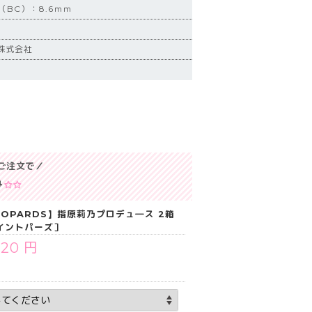
BC）：8.6ｍｍ
株式会社
ご注文で／
み
TOPARDS】指原莉乃プロデュ―ス 2箱
ツイントパーズ］
520 円