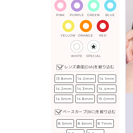
PINK
PURPLE
GREEN
BLUE
YELLOW
ORANGE
RED
WHITE
SPECIAL
レンズ直径(DIA)を絞り込む
13.8mm
14.0mm
14.1mm
14.2mm
14.3mm
14.4mm
14.5mm
14.8mm
15.0mm
ベースカーブ(BC)を絞り込む
8.5mm
8.6mm
8.7mm