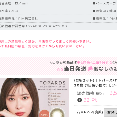
着色直径：13.4ｍｍ
■ベースカーブ（
含水率：38%
■製造国：韓国
製造販売元：PIA株式会社
■販売元：PIA
医療機器承認番号：22400BZX00427000
使用上の注意をよく読み、用法を守って正しくお使い下さい。
必ず眼科医の検査・処方を受けてからお買い求め下さい。
＼こちらの商品は
平日9時+土曜9時まで
の
当日発送
度なし
の
(2箱セット)【トパーズ/
20枚 (1日使い捨て)［
3,
販売価格
：
(税込)
32 Pt
右目PWR(度数)