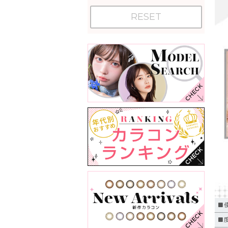
RESET
■
■度