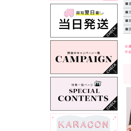
■
■
■
■
※
※