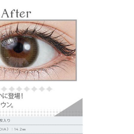
0枚入り
IA）：14.2㎜