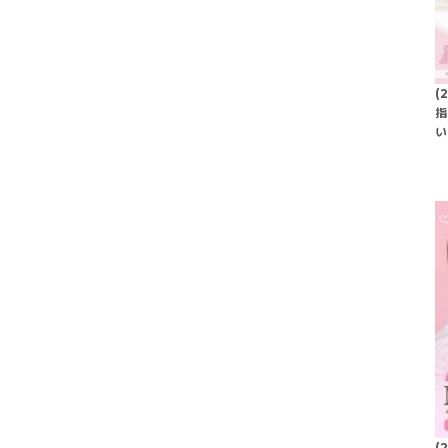
(
指
い
(