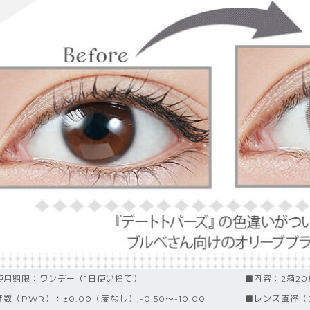
使用期限：ワンデー（1日使い捨て）
■内容：2箱2
数（PWR）：±0.00（度なし）,-0.50～-10.00
■レンズ直径（D